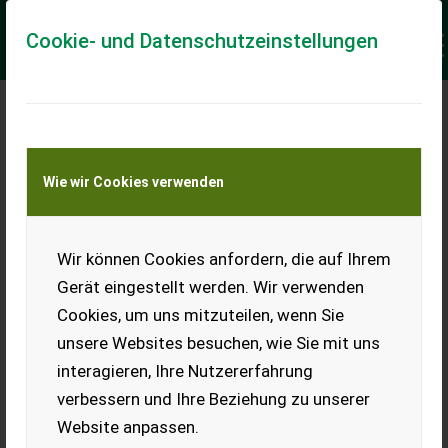
Cookie- und Datenschutzeinstellungen
Meine Transportkostenanfrage
Wie wir Cookies verwenden
Transport von Land- und Baumaschinen –
KEINE Tiertransporte
Keine Anfrage Möglich!
Wir können Cookies anfordern, die auf Ihrem
Gerät eingestellt werden. Wir verwenden
Cookies, um uns mitzuteilen, wenn Sie
unsere Websites besuchen, wie Sie mit uns
Ladeort
interagieren, Ihre Nutzererfahrung
verbessern und Ihre Beziehung zu unserer
PLZ
Ort
Website anpassen.