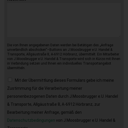
Die von Ihnen angegebenen Daten werden bei Betätigen des „Anfrage
unverbindlich abschicken“–Buttons an J.Moosbrugger e.U. Handel &
Transporte, Allgäustraße 8, A-6912 Hörbranz, übermittelt. Ein Mitarbeiter
von J.Moosbrugger e.U. Handel & Transporte wird sich in Kürze mit Ihnen
in Verbindung setzen und Ihnen ein individuelles Transportangebot
übermitteln.
Mit der Übermittlung dieses Formulars gebe ich meine
Zustimmung für die Verarbeitung meiner
personenbezogenen Daten durch J.Moosbrugger e.U. Handel
& Transporte, Allgäustraße 8, A-6912 Hörbranz, zur
Bearbeitung meiner Anfrage, gemäß den
Datenschutzbedingungen
von J.Moosbrugger e.U. Handel &