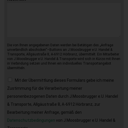
Die von Ihnen angegebenen Daten werden bei Betätigen des „Anfrage
unverbindlich abschicken“–Buttons an J.Moosbrugger e.U. Handel &
Transporte, Allgäustraße 8, A-6912 Hörbranz, übermittelt. Ein Mitarbeiter
von J.Moosbrugger e.U. Handel & Transporte wird sich in Kürze mit Ihnen
in Verbindung setzen und Ihnen ein individuelles Transportangebot
übermitteln.
Mit der Übermittlung dieses Formulars gebe ich meine
Zustimmung für die Verarbeitung meiner
personenbezogenen Daten durch J.Moosbrugger e.U. Handel
& Transporte, Allgäustraße 8, A-6912 Hörbranz, zur
Bearbeitung meiner Anfrage, gemäß den
Datenschutzbedingungen
von J.Moosbrugger e.U. Handel &