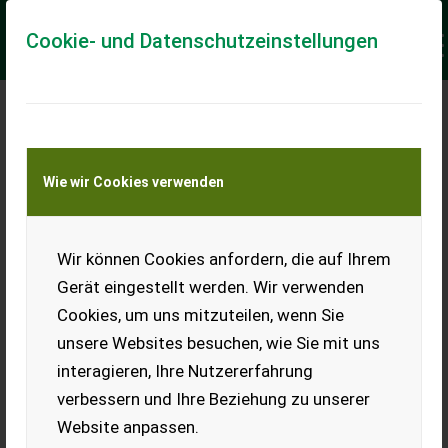
Cookie- und Datenschutzeinstellungen
Meine Transportkostenanfrage
Wie wir Cookies verwenden
Transport von Land- und Baumaschinen –
KEINE Tiertransporte
Keine Anfrage Möglich!
Wir können Cookies anfordern, die auf Ihrem
Gerät eingestellt werden. Wir verwenden
Cookies, um uns mitzuteilen, wenn Sie
unsere Websites besuchen, wie Sie mit uns
Ladeort
interagieren, Ihre Nutzererfahrung
verbessern und Ihre Beziehung zu unserer
PLZ
Ort
Website anpassen.