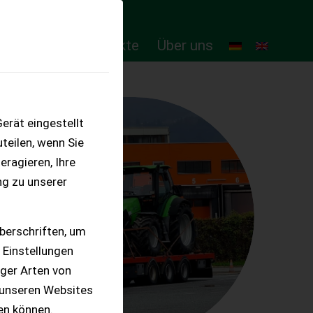
ten
Online-Produkte
Über uns
erät eingestellt
teilen, wenn Sie
eragieren, Ihre
ng zu unserer
berschriften, um
 Einstellungen
iger Arten von
 unseren Websites
ten können.