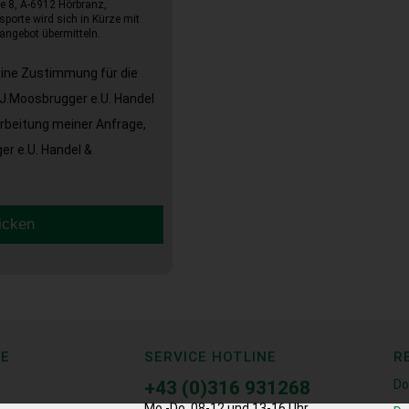
e 8, A-6912 Hörbranz,
sporte wird sich in Kürze mit
angebot übermitteln.
eine Zustimmung für die
J.Moosbrugger e.U. Handel
arbeitung meiner Anfrage,
r e.U. Handel &
icken
CE
SERVICE HOTLINE
R
+43 (0)316 931268
Do
Mo.-Do. 08-12 und 13-16 Uhr