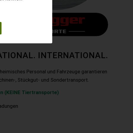
ATIONAL. INTERNATIONAL.
nheimisches Personal und Fahrzeuge garantieren
chinen-, Stückgut- und Sondertransport.
n (KEINE Tiertransporte)
ladungen