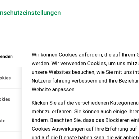
enschutzeinstellungen
Händlerlogin
für Händler
Mediada
anfrage
Wir können Cookies anfordern, die auf Ihrem G
wenden
chinen – KEINE
werden. Wir verwenden Cookies, um uns mitzu
unsere Websites besuchen, wie Sie mit uns int
okies
Nutzererfahrung verbessern und Ihre Beziehu
 Feldpflanzenschutz
Website anpassen.
 6 m Spritzbalken, 20 m
okies
 3-Membranpumpe, Neupreis
Klicken Sie auf die verschiedenen Kategorienü
mehr zu erfahren. Sie können auch einige Ihrer
ändern. Beachten Sie, dass das Blockieren ein
ste
Cookies Auswirkungen auf Ihre Erfahrung auf
und auf die Dienste haben kann, die wir anbie