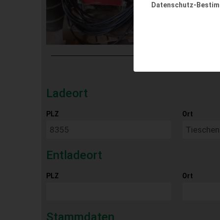
Datenschutz-Besti
Ladeort
PLZ
Ort
Entladeort
PLZ
Ort
Stammdaten