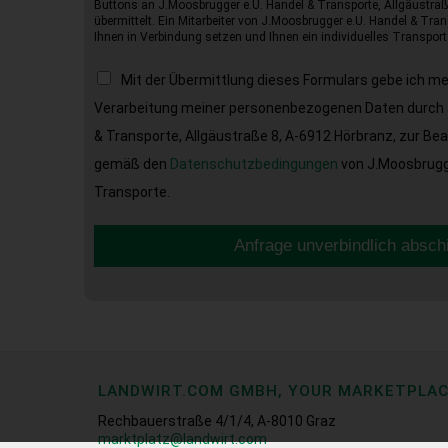
Buttons an J.Moosbrugger e.U. Handel & Transporte, Allgäustraß
übermittelt. Ein Mitarbeiter von J.Moosbrugger e.U. Handel & Tran
Ihnen in Verbindung setzen und Ihnen ein individuelles Transport
Mit der Übermittlung dieses Formulars gebe ich m
Verarbeitung meiner personenbezogenen Daten durch 
& Transporte, Allgäustraße 8, A-6912 Hörbranz, zur Be
gemäß den
Datenschutzbedingungen
von J.Moosbrugge
Transporte.
Anfrage unverbindlich absch
LANDWIRT.COM GMBH, YOUR MARKETPLA
Rechbauerstraße 4/1/4, A-8010 Graz
marktplatz@landwirt.com