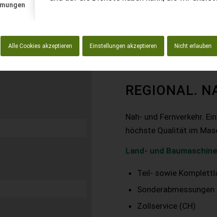
mmungen
Alle Cookies akzeptieren
Einstellungen akzeptieren
Nicht erlauben
REGIONAL. N
Nah- und Fernverkehr. Ei
höchste Qualität im Mas
Land- und Baumaschine
Teil- sowie Komplett
Sonderabmessungen
Zollservice (CH)