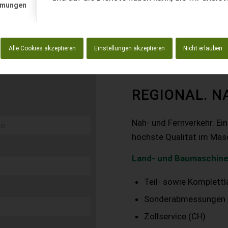
mmungen
Alle Cookies akzeptieren
Einstellungen akzeptieren
Nicht erlauben
REGIONAL. N
Nah- und Fernverkehr. Ei
höchste Qualität im Mas
Land- und Baumaschine
Teil- sowie Komplett
Sonderabmessungen
Zollservice (CH)