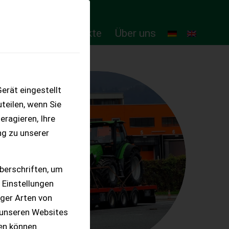
ten
Online-Produkte
Über uns
erät eingestellt
teilen, wenn Sie
eragieren, Ihre
ng zu unserer
berschriften, um
 Einstellungen
iger Arten von
 unseren Websites
ten können.