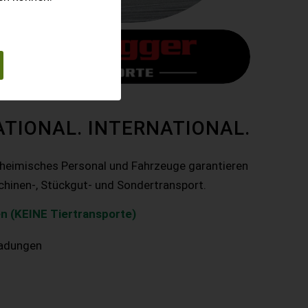
ATIONAL. INTERNATIONAL.
nheimisches Personal und Fahrzeuge garantieren
chinen-, Stückgut- und Sondertransport.
n (KEINE Tiertransporte)
ladungen