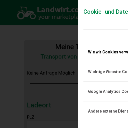
Cookie- und Dat
Meine Transportkosten
Wie wir Cookies ver
Transport von Land- und Baumas
Tiertransporte
Wichtige Website Co
Keine Anfrage Möglich!
Google Analytics Co
Ladeort
Andere externe Dien
PLZ
Ort