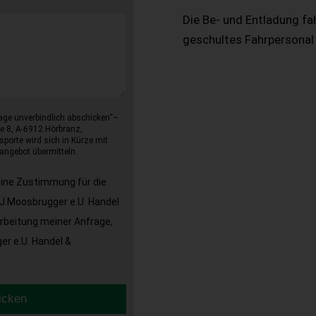
Die Be- und Entladung fa
geschultes Fahrpersonal
age unverbindlich abschicken“–
e 8, A-6912 Hörbranz,
sporte wird sich in Kürze mit
angebot übermitteln.
eine Zustimmung für die
J.Moosbrugger e.U. Handel
arbeitung meiner Anfrage,
r e.U. Handel &
icken