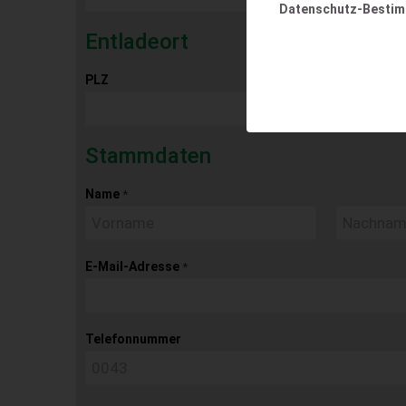
Datenschutz-Besti
Entladeort
PLZ
Ort
Stammdaten
Name
*
E-Mail-Adresse
*
Telefonnummer