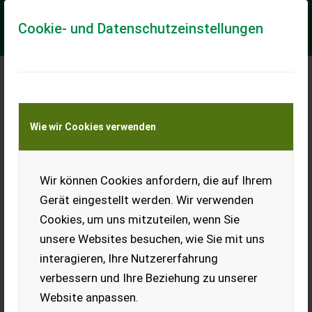
Cookie- und Datenschutzeinstellungen
Meine Transportkostenanfrage
Wie wir Cookies verwenden
Transport von Land- und Baumaschinen –
KEINE Tiertransporte
Wir können Cookies anfordern, die auf Ihrem
Citroën
Gerät eingestellt werden. Wir verwenden
Citroën zu verkaufen. Benzin,
Cookies, um uns mitzuteilen, wenn Sie
183.350 km. Pickerl 2025
abgelaufen. Springt gut an.
unsere Websites besuchen, wie Sie mit uns
Rost an der Bodenplatte
interagieren, Ihre Nutzererfahrung
vorhanden, jedoch für einen
Handwerker zu beheben. Als
verbessern und Ihre Beziehung zu unserer
Privatverkäufer ist die
Garantie und Gewährleistung
Website anpassen.
ausgeschlossen.