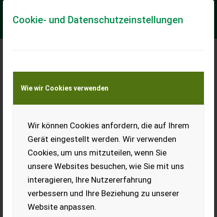
Cookie- und Datenschutzeinstellungen
Meine Transportkostenanfrage
Wie wir Cookies verwenden
Transport von Land- und Baumaschinen –
KEINE Tiertransporte
Wir können Cookies anfordern, die auf Ihrem
Sortimo TOP System
Dachträger
Gerät eingestellt werden. Wir verwenden
Cookies, um uns mitzuteilen, wenn Sie
Verkaufe einen Sortimo TOP
SYSTEM Dachträger. Aus
unsere Websites besuchen, wie Sie mit uns
Alustrangguss.
interagieren, Ihre Nutzererfahrung
Baukastensystem, individuell erweiterbar. Halter für Leitern
oder Rohre und dgl. Länge ca. 2 m x Breite ca. 1,3 m. War auf
verbessern und Ihre Beziehung zu unserer
einem VW Caddy montiert. Passt aber sicher auch bei
Website anpassen.
anderen Modellen. Privatverkauf.