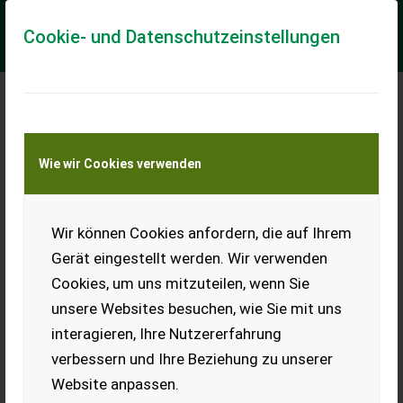
Cookie- und Datenschutzeinstellungen
Meine Transportkostenanfrage
Wie wir Cookies verwenden
Transport von Land- und Baumaschinen –
KEINE Tiertransporte
Wir können Cookies anfordern, die auf Ihrem
ITALO SVIZZERA HM
180 ID
Gerät eingestellt werden. Wir verwenden
Cookies, um uns mitzuteilen, wenn Sie
Biete 1-reihigen Rübenroder
ITALO SVIZZERA HM 180 ID,
unsere Websites besuchen, wie Sie mit uns
einsatzbereit, 75 kW. Bj.
interagieren, Ihre Nutzererfahrung
1983.
verbessern und Ihre Beziehung zu unserer
EUR 0
Website anpassen.