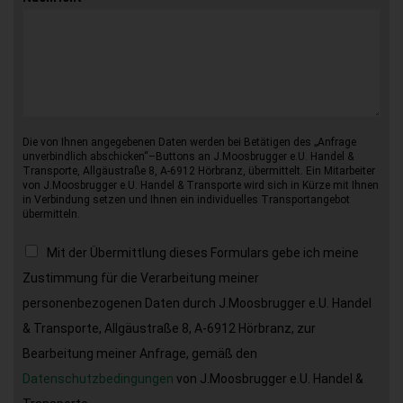
Die von Ihnen angegebenen Daten werden bei Betätigen des „Anfrage
unverbindlich abschicken“–Buttons an J.Moosbrugger e.U. Handel &
Transporte, Allgäustraße 8, A-6912 Hörbranz, übermittelt. Ein Mitarbeiter
von J.Moosbrugger e.U. Handel & Transporte wird sich in Kürze mit Ihnen
in Verbindung setzen und Ihnen ein individuelles Transportangebot
übermitteln.
Mit der Übermittlung dieses Formulars gebe ich meine
Zustimmung für die Verarbeitung meiner
personenbezogenen Daten durch J.Moosbrugger e.U. Handel
& Transporte, Allgäustraße 8, A-6912 Hörbranz, zur
Bearbeitung meiner Anfrage, gemäß den
Datenschutzbedingungen
von J.Moosbrugger e.U. Handel &