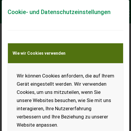
Cookie- und Datenschutzeinstellungen
Meine Transportkostenanfrage
Wie wir Cookies verwenden
Transport von Land- und Baumaschinen –
KEINE Tiertransporte
Keine Anfrage Möglich!
Wir können Cookies anfordern, die auf Ihrem
Gerät eingestellt werden. Wir verwenden
Cookies, um uns mitzuteilen, wenn Sie
unsere Websites besuchen, wie Sie mit uns
Ladeort
interagieren, Ihre Nutzererfahrung
verbessern und Ihre Beziehung zu unserer
PLZ
Ort
Website anpassen.