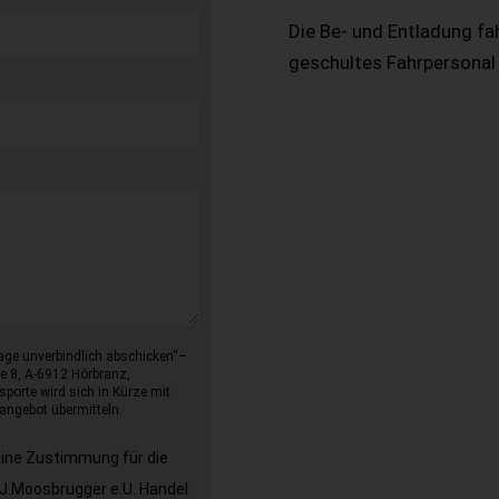
Die Be- und Entladung fa
geschultes Fahrpersonal
age unverbindlich abschicken“–
e 8, A-6912 Hörbranz,
sporte wird sich in Kürze mit
angebot übermitteln.
eine Zustimmung für die
J.Moosbrugger e.U. Handel