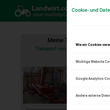
Cookie- und Dat
Meine Transportkosten
Wie wir Cookies ver
Transport von Land- und Baumas
Tiertransporte
Wichtige Website Co
Ballenwickler Me
Verkaufe MetalFach Ba
Google Analytics Co
EUR 0
Andere externe Dien