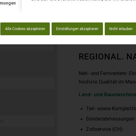
mmungen
Alle Cookies akzeptieren
Einstellungen akzeptieren
Nicht erlauben
REGIONAL. N
Nah- und Fernverkehr. Ei
höchste Qualität im Mas
Land- und Baumaschine
Teil- sowie Komplett
Sonderabmessungen
Zollservice (CH)