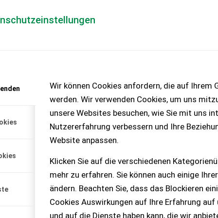
enschutzeinstellungen
Händlerlogin
für Händler
Mediada
anfrage
Wir können Cookies anfordern, die auf Ihrem G
wenden
chinen – KEINE
werden. Wir verwenden Cookies, um uns mitzu
unsere Websites besuchen, wie Sie mit uns int
okies
Nutzererfahrung verbessern und Ihre Beziehu
talFach
Website anpassen.
llenwickler.
okies
Klicken Sie auf die verschiedenen Kategorienü
mehr zu erfahren. Sie können auch einige Ihrer
ändern. Beachten Sie, dass das Blockieren ein
ste
Cookies Auswirkungen auf Ihre Erfahrung auf
und auf die Dienste haben kann, die wir anbie