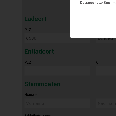
Datenschutz-Besti
Ladeort
PLZ
Ort
Entladeort
PLZ
Ort
Stammdaten
Name
*
E-Mail-Adresse
*