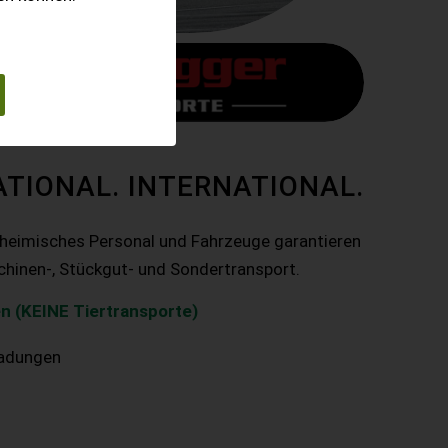
ATIONAL. INTERNATIONAL.
nheimisches Personal und Fahrzeuge garantieren
chinen-, Stückgut- und Sondertransport.
n (KEINE Tiertransporte)
ladungen