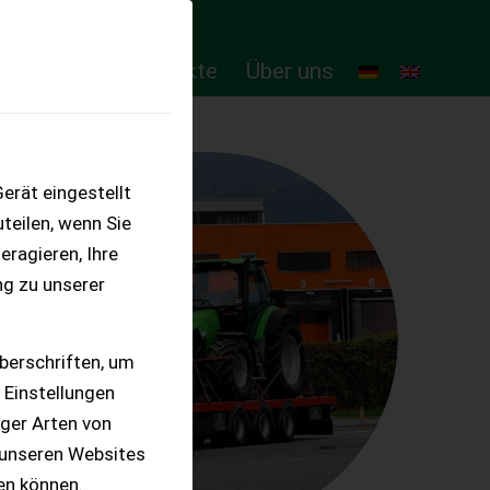
ten
Online-Produkte
Über uns
erät eingestellt
teilen, wenn Sie
eragieren, Ihre
ng zu unserer
berschriften, um
 Einstellungen
iger Arten von
 unseren Websites
ten können.