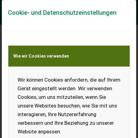
Cookie- und Datenschutzeinstellungen
Meine Transportkostenanfrage
Wie wir Cookies verwenden
Transport von Land- und Baumaschinen –
KEINE Tiertransporte
Wir können Cookies anfordern, die auf Ihrem
Steyr Ladewagen 17
m³
Gerät eingestellt werden. Wir verwenden
Cookies, um uns mitzuteilen, wenn Sie
Inkl. Gelenkswelle.
unsere Websites besuchen, wie Sie mit uns
EUR 0
interagieren, Ihre Nutzererfahrung
verbessern und Ihre Beziehung zu unserer
Website anpassen.