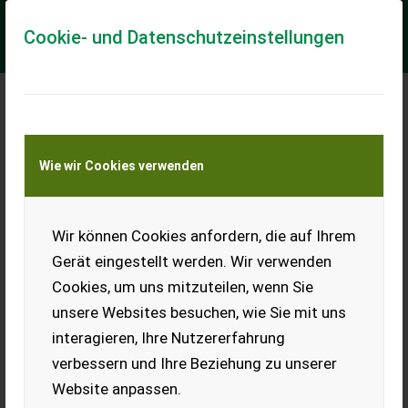
Cookie- und Datenschutzeinstellungen
Meine Transportkostenanfrage
Wie wir Cookies verwenden
Transport von Land- und Baumaschinen –
KEINE Tiertransporte
Wir können Cookies anfordern, die auf Ihrem
Laufkatze 5 t
Gerät eingestellt werden. Wir verwenden
Gebrauchte Laufkatze für I-
Cookies, um uns mitzuteilen, wenn Sie
Träger, 5 t, für Breiten von
106 bis 194 mm.
unsere Websites besuchen, wie Sie mit uns
interagieren, Ihre Nutzererfahrung
EUR 0
verbessern und Ihre Beziehung zu unserer
Website anpassen.