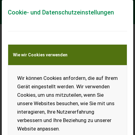
Cookie- und Datenschutzeinstellungen
Meine Transportkostenanfrage
Wie wir Cookies verwenden
Transport von Land- und Baumaschinen –
KEINE Tiertransporte
Wir können Cookies anfordern, die auf Ihrem
Alufelgen Audi A6
Gerät eingestellt werden. Wir verwenden
Verkaufe meine Alufelgen,
Cookies, um uns mitzuteilen, wenn Sie
Gummi wie neu, ca. 2.000 km.
Waren auf einem Audi A6, Bj.
unsere Websites besuchen, wie Sie mit uns
12 montiert. 255/45 ZR19.
interagieren, Ihre Nutzererfahrung
EUR 0
verbessern und Ihre Beziehung zu unserer
Website anpassen.