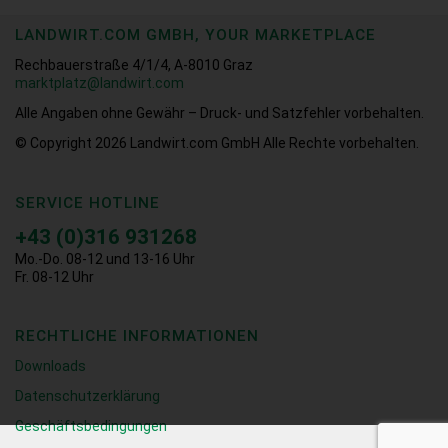
LANDWIRT.COM GMBH, YOUR MARKETPLACE
Rechbauerstraße 4/1/4, A-8010 Graz
marktplatz@landwirt.com
Alle Angaben ohne Gewähr – Druck- und Satzfehler vorbehalten.
© Copyright 2026
Landwirt.com GmbH Alle Rechte vorbehalten.
SERVICE HOTLINE
+43 (0)316 931268
Mo.-Do. 08-12 und 13-16 Uhr
Fr. 08-12 Uhr
RECHTLICHE INFORMATIONEN
Downloads
Datenschutzerklärung
Geschäftsbedingungen