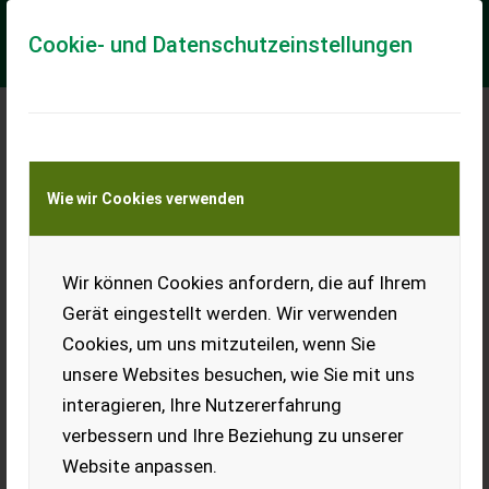
Cookie- und Datenschutzeinstellungen
Meine Transportkostenanfrage
Wie wir Cookies verwenden
Transport von Land- und Baumaschinen –
KEINE Tiertransporte
Wir können Cookies anfordern, die auf Ihrem
Steyr Hamster 8020
Gerät eingestellt werden. Wir verwenden
Steyr Hamster 8020
Cookies, um uns mitzuteilen, wenn Sie
Ladewagen zu verkaufen.
Verkaufe einen gut
unsere Websites besuchen, wie Sie mit uns
erhaltenen Steyr Hamster
interagieren, Ihre Nutzererfahrung
8020 Ladewagen. Der Wagen
ist sofort einsatzbereit und
verbessern und Ihre Beziehung zu unserer
eignet sich ideal für Heu,
Gras oder Silage. Solide Bauweise, robust und zuverlässig.
Website anpassen.
Details: Modell: Steyr Hamster 8020, gebraucht,