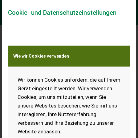
Cookie- und Datenschutzeinstellungen
Meine Transportkostenanfrage
Wie wir Cookies verwenden
Transport von Land- und Baumaschinen –
KEINE Tiertransporte
Wir können Cookies anfordern, die auf Ihrem
Steyr 80a Oldtimer-
Traktor, Bj. 1955, Top-
Gerät eingestellt werden. Wir verwenden
Gelegenheit
Cookies, um uns mitzuteilen, wenn Sie
Steyr 80a, Bj. 1955, in gutem
unsere Websites besuchen, wie Sie mit uns
originalen und
interagieren, Ihre Nutzererfahrung
teilrestaurierten Zustand zu
verkaufen. Der Traktor
verbessern und Ihre Beziehung zu unserer
springt zuverlässig an, stand
Website anpassen.
die letzten Jahre trocken in der Scheune und verfügt über
neue Bereifung. Typenschein sowie originale