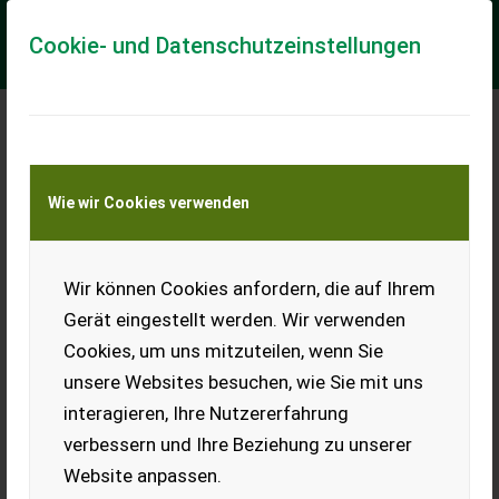
Cookie- und Datenschutzeinstellungen
Meine Transportkostenanfrage
Wie wir Cookies verwenden
Transport von Land- und Baumaschinen –
KEINE Tiertransporte
Wir können Cookies anfordern, die auf Ihrem
Forststiefel Rozes
Wood S3
Gerät eingestellt werden. Wir verwenden
Cookies, um uns mitzuteilen, wenn Sie
Der robuste
Schnittschutzstiefel Rozes
unsere Websites besuchen, wie Sie mit uns
Wood S3 ist ein hochwertiger
interagieren, Ihre Nutzererfahrung
Stiefel, der sich ideal für
anspruchsvolle Arbeiten im
verbessern und Ihre Beziehung zu unserer
Gelände eignet. Der Stiefel
Website anpassen.
wurde 1 Bstd. getragen, ist
mir leider beim Vorfuß zu