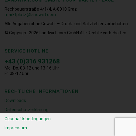
LANDWIRT.COM GMBH, YOUR MARKETPLACE
Rechbauerstraße 4/1/4, A-8010 Graz
marktplatz@landwirt.com
Alle Angaben ohne Gewähr – Druck- und Satzfehler vorbehalten.
© Copyright 2026
Landwirt.com GmbH Alle Rechte vorbehalten.
SERVICE HOTLINE
+43 (0)316 931268
Mo.-Do. 08-12 und 13-16 Uhr
Fr. 08-12 Uhr
RECHTLICHE INFORMATIONEN
Downloads
Datenschutzerklärung
Geschäftsbedingungen
Impressum