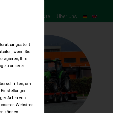
ten
Online-Produkte
Über uns
erät eingestellt
teilen, wenn Sie
eragieren, Ihre
ng zu unserer
berschriften, um
 Einstellungen
iger Arten von
 unseren Websites
ten können.