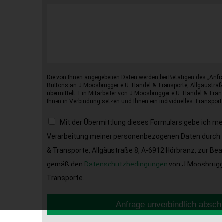
Die von Ihnen angegebenen Daten werden bei Betätigen des „Anfr
Buttons an J.Moosbrugger e.U. Handel & Transporte, Allgäustraß
übermittelt. Ein Mitarbeiter von J.Moosbrugger e.U. Handel & Tran
Ihnen in Verbindung setzen und Ihnen ein individuelles Transport
Mit der Übermittlung dieses Formulars gebe ich m
Verarbeitung meiner personenbezogenen Daten durch 
& Transporte, Allgäustraße 8, A-6912 Hörbranz, zur Be
gemäß den
Datenschutzbedingungen
von J.Moosbrugge
Transporte.
Anfrage unverbindlich absch