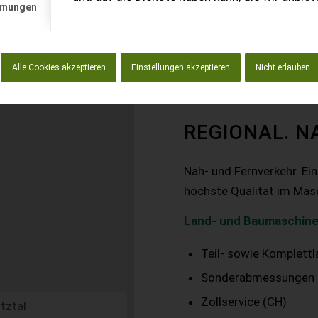
mmungen
Alle Cookies akzeptieren
Einstellungen akzeptieren
Nicht erlauben
REGIONAL. N
Nah- und Fernverkehr. Ei
höchste Qualität im Mas
Land- und Baumaschine
Teil- sowie Komplett
Sonderabmessungen
Zollservice (CH)