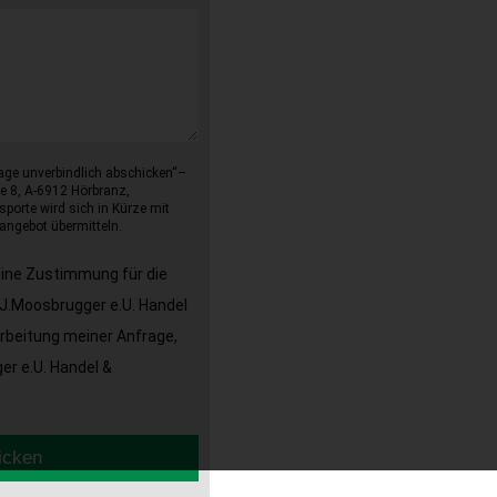
age unverbindlich abschicken“–
e 8, A-6912 Hörbranz,
sporte wird sich in Kürze mit
angebot übermitteln.
eine Zustimmung für die
J.Moosbrugger e.U. Handel
arbeitung meiner Anfrage,
r e.U. Handel &
icken