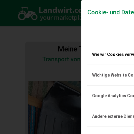
Cookie- und Dat
Meine Transportkosten
Wie wir Cookies ver
Transport von Land- und Baumas
Tiertransporte
Wichtige Website Co
Verkaufe Wildwa
Verkaufe eine Wildwann
Google Analytics Co
Preis auf Anfrage.
EUR 0
Andere externe Dien