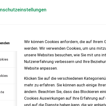
enschutzeinstellungen
Händlerlogin
für Händler
Mediada
anfrage
Wir können Cookies anfordern, die auf Ihrem G
wenden
chinen – KEINE
werden. Wir verwenden Cookies, um uns mitzu
unsere Websites besuchen, wie Sie mit uns int
okies
Nutzererfahrung verbessern und Ihre Beziehu
nne
Website anpassen.
e für Suzuki Grand Vitara.
okies
Klicken Sie auf die verschiedenen Kategorienü
mehr zu erfahren. Sie können auch einige Ihrer
ändern. Beachten Sie, dass das Blockieren ein
ste
Cookies Auswirkungen auf Ihre Erfahrung auf
und auf die Dienste haben kann, die wir anbie