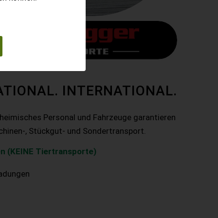
ATIONAL. INTERNATIONAL.
nheimisches Personal und Fahrzeuge garantieren
chinen-, Stückgut- und Sondertransport.
n (KEINE Tiertransporte)
ladungen