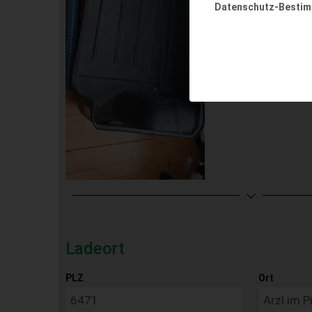
Datenschutz-Besti
Ladeort
PLZ
Ort