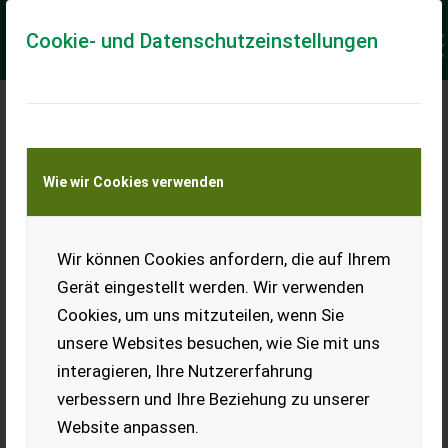
Cookie- und Datenschutzeinstellungen
Meine Transportkostenanfrage
Wie wir Cookies verwenden
Transport von Land- und Baumaschinen –
KEINE Tiertransporte
Keine Anfrage Möglich!
Wir können Cookies anfordern, die auf Ihrem
Gerät eingestellt werden. Wir verwenden
Cookies, um uns mitzuteilen, wenn Sie
unsere Websites besuchen, wie Sie mit uns
Ladeort
interagieren, Ihre Nutzererfahrung
verbessern und Ihre Beziehung zu unserer
PLZ
Ort
Website anpassen.