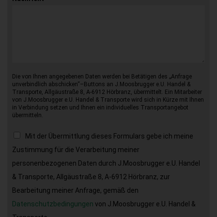
Die von Ihnen angegebenen Daten werden bei Betätigen des „Anfrage
unverbindlich abschicken“–Buttons an J.Moosbrugger e.U. Handel &
Transporte, Allgäustraße 8, A-6912 Hörbranz, übermittelt. Ein Mitarbeiter
von J.Moosbrugger e.U. Handel & Transporte wird sich in Kürze mit Ihnen
in Verbindung setzen und Ihnen ein individuelles Transportangebot
übermitteln.
Mit der Übermittlung dieses Formulars gebe ich meine
Zustimmung für die Verarbeitung meiner
personenbezogenen Daten durch J.Moosbrugger e.U. Handel
& Transporte, Allgäustraße 8, A-6912 Hörbranz, zur
Bearbeitung meiner Anfrage, gemäß den
Datenschutzbedingungen
von J.Moosbrugger e.U. Handel &