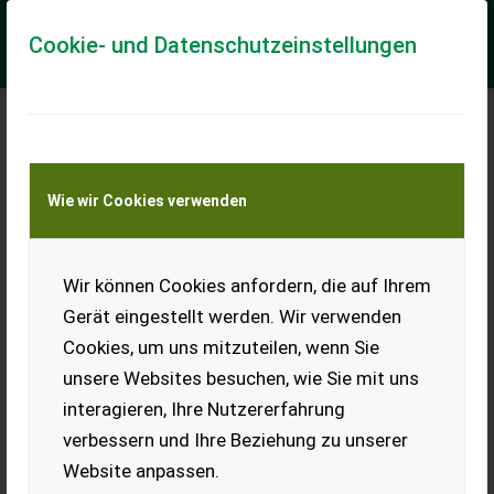
Cookie- und Datenschutzeinstellungen
Meine Transportkostenanfrage
Wie wir Cookies verwenden
Transport von Land- und Baumaschinen –
KEINE Tiertransporte
Wir können Cookies anfordern, die auf Ihrem
VW T5 Kombi mit
Standheizung T5
Gerät eingestellt werden. Wir verwenden
Cookies, um uns mitzuteilen, wenn Sie
Fahrzeug vom Land NÖ
(landwirtschaftliche Schule),
unsere Websites besuchen, wie Sie mit uns
regelmäßiger Service,
interagieren, Ihre Nutzererfahrung
Erstlackierung, derzeit kein
Pickerl (Achsmanschetten li.
verbessern und Ihre Beziehung zu unserer
gehören gemacht), Anhängevorrichtung, 84 PS, Bj. 10/06,
Website anpassen.
222.000 km, sparsam, geringe Kosten für Steuer und
Versicherung, Fixpreis, Privatverkauf ohne Garantie,