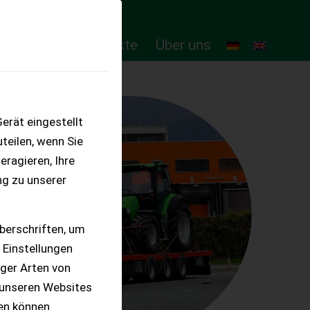
ten
Online-Produkte
Über uns
erät eingestellt
teilen, wenn Sie
eragieren, Ihre
ng zu unserer
berschriften, um
 Einstellungen
iger Arten von
 unseren Websites
ten können.