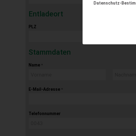
Datenschutz-Besti
Entladeort
PLZ
Ort
Stammdaten
Name
*
E-Mail-Adresse
*
Telefonnummer