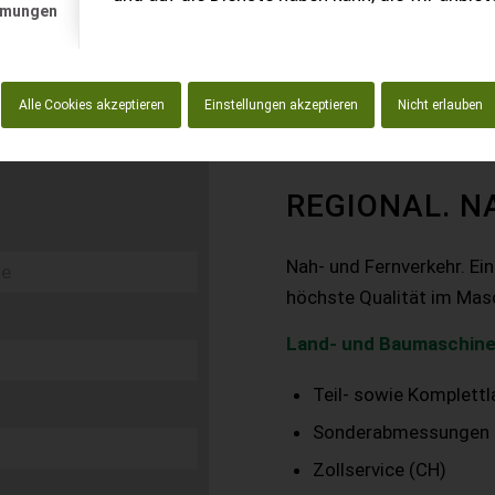
mmungen
Alle Cookies akzeptieren
Einstellungen akzeptieren
Nicht erlauben
REGIONAL. N
Nah- und Fernverkehr. Ei
höchste Qualität im Mas
Land- und Baumaschine
Teil- sowie Komplett
Sonderabmessungen
Zollservice (CH)