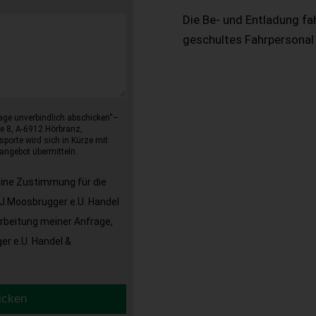
Die Be- und Entladung fa
geschultes Fahrpersonal
age unverbindlich abschicken“–
e 8, A-6912 Hörbranz,
sporte wird sich in Kürze mit
angebot übermitteln.
eine Zustimmung für die
J.Moosbrugger e.U. Handel
arbeitung meiner Anfrage,
r e.U. Handel &
icken