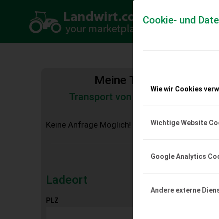
Cookie- und Dat
Meine Transportkosten
Wie wir Cookies ver
Transport von Land- und Baumas
Tiertransporte
Wichtige Website Co
Keine Anfrage Möglich!
Google Analytics Co
Ladeort
Andere externe Dien
PLZ
Ort