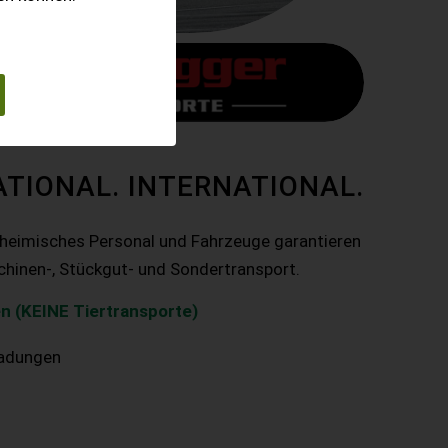
ATIONAL. INTERNATIONAL.
nheimisches Personal und Fahrzeuge garantieren
chinen-, Stückgut- und Sondertransport.
n (KEINE Tiertransporte)
ladungen