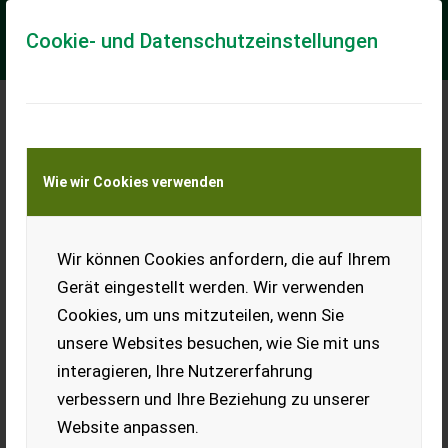
Cookie- und Datenschutzeinstellungen
Meine Transportkostenanfrage
Wie wir Cookies verwenden
Transport von Land- und Baumaschinen –
KEINE Tiertransporte
Wir können Cookies anfordern, die auf Ihrem
2x Kompletträder
Continental All
Gerät eingestellt werden. Wir verwenden
Ground 440/50 R17
Cookies, um uns mitzuteilen, wenn Sie
Verkaufe 2 Stk.
unsere Websites besuchen, wie Sie mit uns
Kompletträder 440/50 R17
interagieren, Ihre Nutzererfahrung
auf 6-Loch-Felge mit ET66.
Reifen sind ohne
verbessern und Ihre Beziehung zu unserer
Beschädigung, mit kaum
Website anpassen.
Gebrauchsspuren. Profiltiefe
mind. 90%.