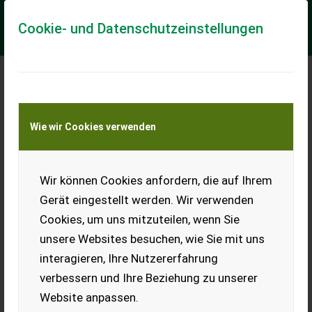
Cookie- und Datenschutzeinstellungen
Meine Transportkostenanfrage
Wie wir Cookies verwenden
Transport von Land- und Baumaschinen –
KEINE Tiertransporte
Wir können Cookies anfordern, die auf Ihrem
Reifen 385/55R19,5
oder 355/50R22,5
Gerät eingestellt werden. Wir verwenden
Cookies, um uns mitzuteilen, wenn Sie
Suche 4 (oder 2)
Kompletträder 385/55R19,5
unsere Websites besuchen, wie Sie mit uns
mit 6-Loch-Felgen für
interagieren, Ihre Nutzererfahrung
Fuhrmann Kipper in gutem
Zustand oder 355/50R22,5
verbessern und Ihre Beziehung zu unserer
oder ähnliche Größe.
Website anpassen.
Waldviertel, NÖ.