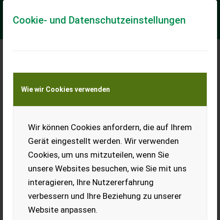
Cookie- und Datenschutzeinstellungen
Meine Transportkostenanfrage
Wie wir Cookies verwenden
Transport von Land- und Baumaschinen –
KEINE Tiertransporte
Wir können Cookies anfordern, die auf Ihrem
Steyr 180a
Gerät eingestellt werden. Wir verwenden
Steyr 180a, grün lackiert.
Cookies, um uns mitzuteilen, wenn Sie
Fahrfähig, neue Bereifung.
unsere Websites besuchen, wie Sie mit uns
EUR 0
interagieren, Ihre Nutzererfahrung
verbessern und Ihre Beziehung zu unserer
Website anpassen.