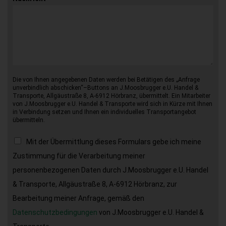
Die von Ihnen angegebenen Daten werden bei Betätigen des „Anfrage
unverbindlich abschicken“–Buttons an J.Moosbrugger e.U. Handel &
Transporte, Allgäustraße 8, A-6912 Hörbranz, übermittelt. Ein Mitarbeiter
von J.Moosbrugger e.U. Handel & Transporte wird sich in Kürze mit Ihnen
in Verbindung setzen und Ihnen ein individuelles Transportangebot
übermitteln.
Mit der Übermittlung dieses Formulars gebe ich meine
Zustimmung für die Verarbeitung meiner
personenbezogenen Daten durch J.Moosbrugger e.U. Handel
& Transporte, Allgäustraße 8, A-6912 Hörbranz, zur
Bearbeitung meiner Anfrage, gemäß den
Datenschutzbedingungen
von J.Moosbrugger e.U. Handel &