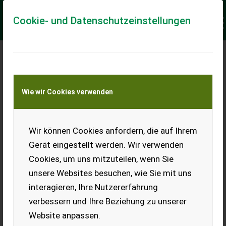
Cookie- und Datenschutzeinstellungen
Meine Transportkostenanfrage
Wie wir Cookies verwenden
Transport von Land- und Baumaschinen –
KEINE Tiertransporte
Keine Anfrage Möglich!
Wir können Cookies anfordern, die auf Ihrem
Gerät eingestellt werden. Wir verwenden
Cookies, um uns mitzuteilen, wenn Sie
unsere Websites besuchen, wie Sie mit uns
Ladeort
interagieren, Ihre Nutzererfahrung
verbessern und Ihre Beziehung zu unserer
PLZ
Ort
Website anpassen.