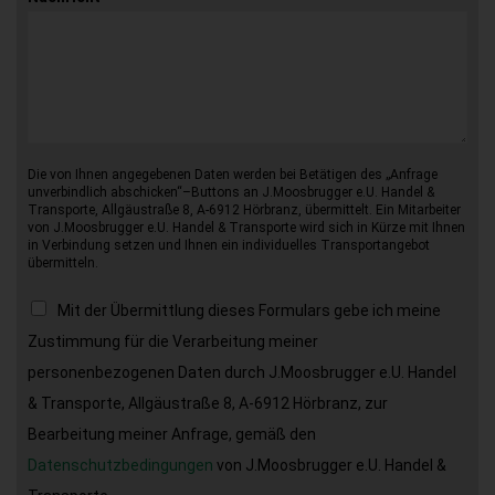
Die von Ihnen angegebenen Daten werden bei Betätigen des „Anfrage
unverbindlich abschicken“–Buttons an J.Moosbrugger e.U. Handel &
Transporte, Allgäustraße 8, A-6912 Hörbranz, übermittelt. Ein Mitarbeiter
von J.Moosbrugger e.U. Handel & Transporte wird sich in Kürze mit Ihnen
in Verbindung setzen und Ihnen ein individuelles Transportangebot
übermitteln.
Mit der Übermittlung dieses Formulars gebe ich meine
Zustimmung für die Verarbeitung meiner
personenbezogenen Daten durch J.Moosbrugger e.U. Handel
& Transporte, Allgäustraße 8, A-6912 Hörbranz, zur
Bearbeitung meiner Anfrage, gemäß den
Datenschutzbedingungen
von J.Moosbrugger e.U. Handel &