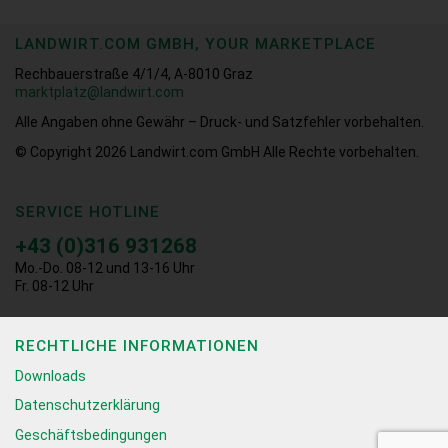
LANDWIRT.COM GMBH, YOUR MARKETPLACE
Rechbauerstraße 4/1/4, A-8010 Graz
marktplatz@landwirt.com
Alle Angaben ohne Gewähr – Druck- und Satzfehler vorbehalten.
© Copyright 2026
Landwirt.com GmbH Alle Rechte vorbehalten.
SERVICE HOTLINE
+43 (0)316 931268
Mo.-Do. 08-12 und 13-16 Uhr
Fr. 08-12 Uhr
RECHTLICHE INFORMATIONEN
Downloads
Datenschutzerklärung
Geschäftsbedingungen