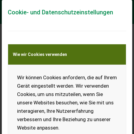
Cookie- und Datenschutzeinstellungen
Meine Transportkostenanfrage
Wie wir Cookies verwenden
Transport von Land- und Baumaschinen –
KEINE Tiertransporte
Wir können Cookies anfordern, die auf Ihrem
Feldhäcksler
Gerät eingestellt werden. Wir verwenden
Verkaufe Feldhäcksler, ca. 4
Cookies, um uns mitzuteilen, wenn Sie
ha damit gemäht, mit
Zapfwelle, hydr.
unsere Websites besuchen, wie Sie mit uns
Turmverstellung und hydr.
interagieren, Ihre Nutzererfahrung
Auswurfklappe, Zustand wie
neu.
verbessern und Ihre Beziehung zu unserer
EUR 0
Website anpassen.