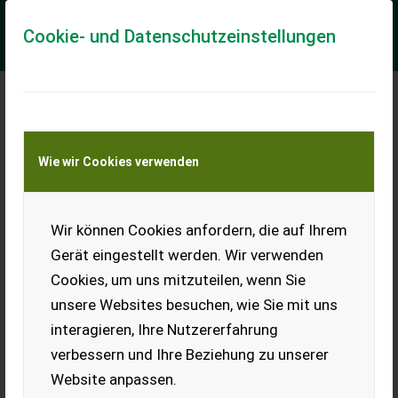
Cookie- und Datenschutzeinstellungen
Meine Transportkostenanfrage
Wie wir Cookies verwenden
Transport von Land- und Baumaschinen –
KEINE Tiertransporte
Wir können Cookies anfordern, die auf Ihrem
Mercedes-Benz
Unimog U400
Gerät eingestellt werden. Wir verwenden
Cookies, um uns mitzuteilen, wenn Sie
Hydrostat, Anbauplatte
Größe 3, ABS-Steckdose 24
unsere Websites besuchen, wie Sie mit uns
V, Gögl 3-Seitenkipper,
interagieren, Ihre Nutzererfahrung
Winterdienstbeleuchtung,
Frontscheibenheizung,
verbessern und Ihre Beziehung zu unserer
Kommunalhydraulik 2
Website anpassen.
Pumpen, Heckkamera, Komfortluftsitz beheizt,
Bordsteckdose 24 V, Tachograph, Auspuffrohr nach oben,