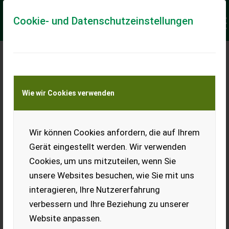
Cookie- und Datenschutzeinstellungen
Meine Transportkostenanfrage
Wie wir Cookies verwenden
Transport von Land- und Baumaschinen –
KEINE Tiertransporte
Keine Anfrage Möglich!
Wir können Cookies anfordern, die auf Ihrem
Gerät eingestellt werden. Wir verwenden
Cookies, um uns mitzuteilen, wenn Sie
unsere Websites besuchen, wie Sie mit uns
Ladeort
interagieren, Ihre Nutzererfahrung
verbessern und Ihre Beziehung zu unserer
PLZ
Ort
Website anpassen.