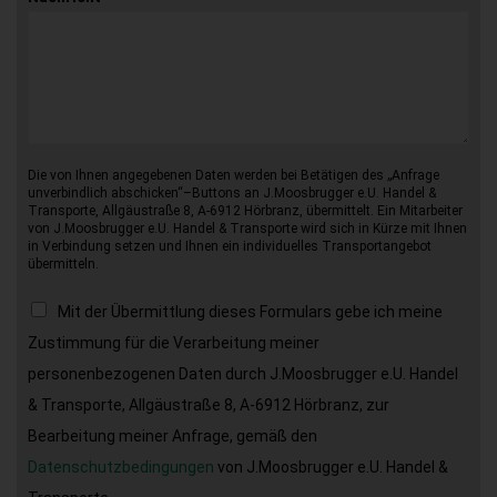
Die von Ihnen angegebenen Daten werden bei Betätigen des „Anfrage
unverbindlich abschicken“–Buttons an J.Moosbrugger e.U. Handel &
Transporte, Allgäustraße 8, A-6912 Hörbranz, übermittelt. Ein Mitarbeiter
von J.Moosbrugger e.U. Handel & Transporte wird sich in Kürze mit Ihnen
in Verbindung setzen und Ihnen ein individuelles Transportangebot
übermitteln.
Mit der Übermittlung dieses Formulars gebe ich meine
Zustimmung für die Verarbeitung meiner
personenbezogenen Daten durch J.Moosbrugger e.U. Handel
& Transporte, Allgäustraße 8, A-6912 Hörbranz, zur
Bearbeitung meiner Anfrage, gemäß den
Datenschutzbedingungen
von J.Moosbrugger e.U. Handel &