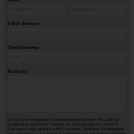
E-Mail-Adresse
*
Telefonnummer
Nachricht
Die von Ihnen angegebenen Daten werden bei Betätigen des „Anfrage
unverbindlich abschicken“–Buttons an J.Moosbrugger e.U. Handel &
Transporte, Allgäustraße 8, A-6912 Hörbranz, übermittelt. Ein Mitarbeiter
von J.Moosbrugger e.U. Handel & Transporte wird sich in Kürze mit Ihnen