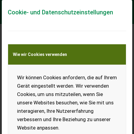
Cookie- und Datenschutzeinstellungen
Meine Transportkostenanfrage
Wie wir Cookies verwenden
Transport von Land- und Baumaschinen –
KEINE Tiertransporte
Wir können Cookies anfordern, die auf Ihrem
Verkaufe Audi A3 2.0
TDI
Gerät eingestellt werden. Wir verwenden
Cookies, um uns mitzuteilen, wenn Sie
Verkaufe Audi A3, 2.0 TDI, EZ
6.2011, 255.500 km,
unsere Websites besuchen, wie Sie mit uns
Nebelscheinwerfer,
interagieren, Ihre Nutzererfahrung
Parksensoren vorne und
hinten, Tempomat, Klima,
verbessern und Ihre Beziehung zu unserer
Xenon.
Website anpassen.
EUR 0