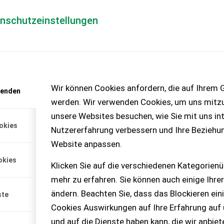
enschutzeinstellungen
Händlerlogin
für Händler
Mediada
anfrage
Wir können Cookies anfordern, die auf Ihrem G
wenden
chinen – KEINE
werden. Wir verwenden Cookies, um uns mitzu
unsere Websites besuchen, wie Sie mit uns int
okies
Nutzererfahrung verbessern und Ihre Beziehu
Website anpassen.
021 generalüberholt. Nicht
okies
Auskünfte stehe ich gern zur
Klicken Sie auf die verschiedenen Kategorienü
mehr zu erfahren. Sie können auch einige Ihrer
ändern. Beachten Sie, dass das Blockieren ein
ste
Cookies Auswirkungen auf Ihre Erfahrung auf
und auf die Dienste haben kann, die wir anbie