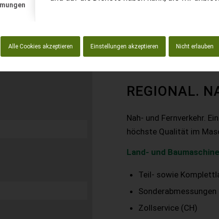
mmungen
Alle Cookies akzeptieren
Einstellungen akzeptieren
Nicht erlauben
REGIONAL. N
Nah- und Fernverkehr. Ei
höchste Qualität im Mas
Land- und Baumaschine
Teil- sowie Komplett
Sonderabmessungen
Zollservice (CH)