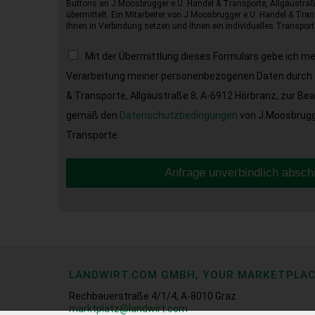
Buttons an J.Moosbrugger e.U. Handel & Transporte, Allgäustraß
übermittelt. Ein Mitarbeiter von J.Moosbrugger e.U. Handel & Tran
Ihnen in Verbindung setzen und Ihnen ein individuelles Transport
Mit der Übermittlung dieses Formulars gebe ich m
Verarbeitung meiner personenbezogenen Daten durch 
& Transporte, Allgäustraße 8, A-6912 Hörbranz, zur Be
gemäß den
Datenschutzbedingungen
von J.Moosbrugge
Transporte.
Anfrage unverbindlich absch
LANDWIRT.COM GMBH, YOUR MARKETPLA
Rechbauerstraße 4/1/4, A-8010 Graz
marktplatz@landwirt.com