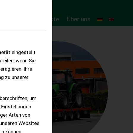
ten
Online-Produkte
Über uns
erät eingestellt
teilen, wenn Sie
eragieren, Ihre
ng zu unserer
berschriften, um
 Einstellungen
iger Arten von
 unseren Websites
ten können.