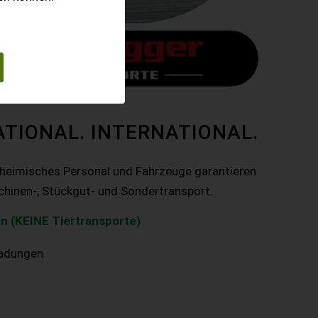
ATIONAL. INTERNATIONAL.
nheimisches Personal und Fahrzeuge garantieren
chinen-, Stückgut- und Sondertransport.
n (KEINE Tiertransporte)
ladungen