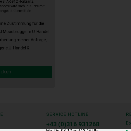
e 8, A-6912 Hörbranz,
sporte wird sich in Kürze mit
angebot übermitteln.
eine Zustimmung für die
J.Moosbrugger e.U. Handel
arbeitung meiner Anfrage,
r e.U. Handel &
icken
CE
SERVICE HOTLINE
R
+43 (0)316 931268
Do
Mo.-Do. 08-12 und 13-16 Uhr