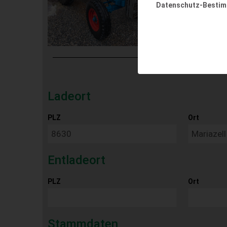
Datenschutz-Besti
Ladeort
PLZ
Ort
Entladeort
PLZ
Ort
Stammdaten