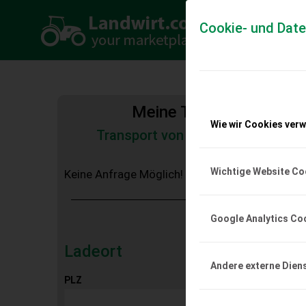
Cookie- und Dat
Meine Transportkosten
Wie wir Cookies ver
Transport von Land- und Baumas
Tiertransporte
Wichtige Website Co
Keine Anfrage Möglich!
Google Analytics Co
Ladeort
Andere externe Dien
PLZ
Ort