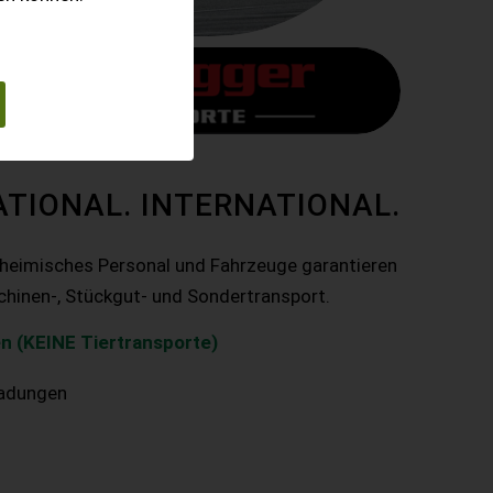
ATIONAL. INTERNATIONAL.
nheimisches Personal und Fahrzeuge garantieren
chinen-, Stückgut- und Sondertransport.
n (KEINE Tiertransporte)
ladungen