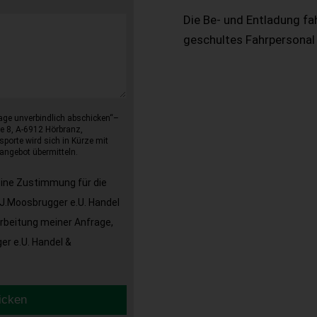
Die Be- und Entladung fa
geschultes Fahrpersonal
age unverbindlich abschicken“–
e 8, A-6912 Hörbranz,
sporte wird sich in Kürze mit
angebot übermitteln.
eine Zustimmung für die
J.Moosbrugger e.U. Handel
arbeitung meiner Anfrage,
r e.U. Handel &
icken