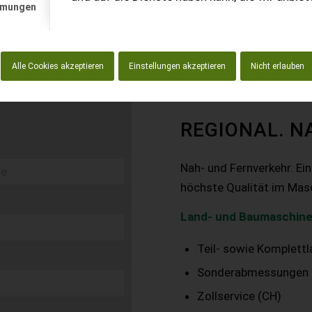
mmungen
Alle Cookies akzeptieren
Einstellungen akzeptieren
Nicht erlauben
REGIONAL. N
Nah- und Fernverkehr. Ei
höchste Qualität im Mas
Land- und Baumaschine
Teil- sowie Komplett
Sonderabmessungen
Zollservice (CH)