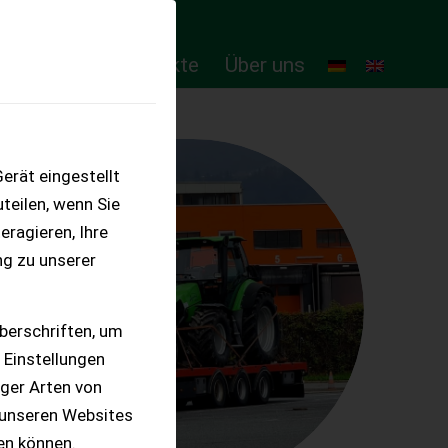
ten
Online-Produkte
Über uns
erät eingestellt
teilen, wenn Sie
eragieren, Ihre
ng zu unserer
berschriften, um
 Einstellungen
iger Arten von
 unseren Websites
ten können.