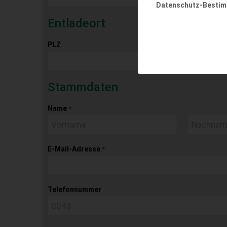
Datenschutz-Besti
Entladeort
PLZ
Ort
Stammdaten
Name
*
E-Mail-Adresse
*
Telefonnummer