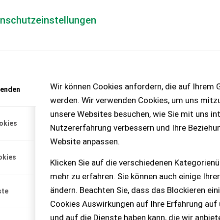
enschutzeinstellungen
Händlerlogin
für Händler
Mediada
anfrage
Wir können Cookies anfordern, die auf Ihrem G
wenden
chinen – KEINE
werden. Wir verwenden Cookies, um uns mitzu
unsere Websites besuchen, wie Sie mit uns int
okies
Nutzererfahrung verbessern und Ihre Beziehu
rna Forsthelm
Website anpassen.
orsthelm, wurde noch nie
okies
packt. Bei Interesse einfach
Klicken Sie auf die verschiedenen Kategorienü
mehr zu erfahren. Sie können auch einige Ihrer
ändern. Beachten Sie, dass das Blockieren ein
ste
Cookies Auswirkungen auf Ihre Erfahrung auf
und auf die Dienste haben kann, die wir anbie