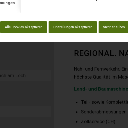
mmungen
Alle Cookies akzeptieren
Einstellungen akzeptieren
Nicht erlauben
REGIONAL. N
Nah- und Fernverkehr. Ei
höchste Qualität im Mas
Land- und Baumaschine
Teil- sowie Komplett
Sonderabmessungen
Zollservice (CH)