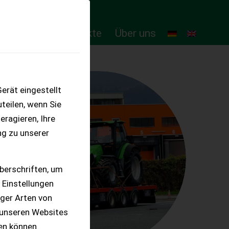
ten
Online-Produkte
Über uns
erät eingestellt
teilen, wenn Sie
eragieren, Ihre
ng zu unserer
berschriften, um
 Einstellungen
iger Arten von
 unseren Websites
ten können.