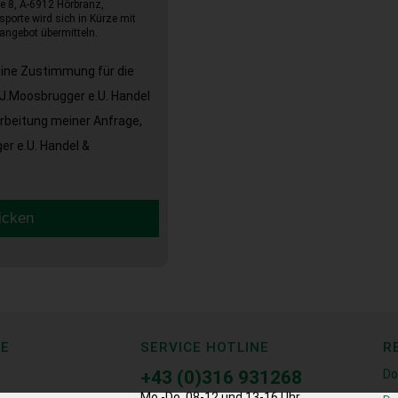
e 8, A-6912 Hörbranz,
sporte wird sich in Kürze mit
angebot übermitteln.
eine Zustimmung für die
J.Moosbrugger e.U. Handel
arbeitung meiner Anfrage,
r e.U. Handel &
icken
CE
SERVICE HOTLINE
R
+43 (0)316 931268
Do
Mo.-Do. 08-12 und 13-16 Uhr