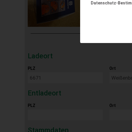
Datenschutz-Besti
Ladeort
PLZ
Ort
Entladeort
PLZ
Ort
Stammdaten