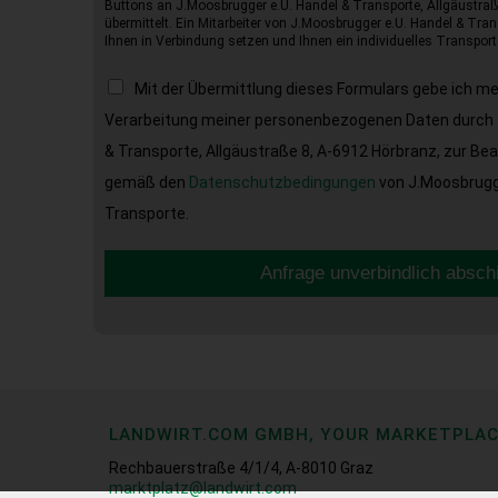
Buttons an J.Moosbrugger e.U. Handel & Transporte, Allgäustraß
übermittelt. Ein Mitarbeiter von J.Moosbrugger e.U. Handel & Tran
Ihnen in Verbindung setzen und Ihnen ein individuelles Transport
Mit der Übermittlung dieses Formulars gebe ich m
Verarbeitung meiner personenbezogenen Daten durch 
& Transporte, Allgäustraße 8, A-6912 Hörbranz, zur Be
gemäß den
Datenschutzbedingungen
von J.Moosbrugge
Transporte.
Anfrage unverbindlich absch
LANDWIRT.COM GMBH, YOUR MARKETPLA
Rechbauerstraße 4/1/4, A-8010 Graz
marktplatz@landwirt.com