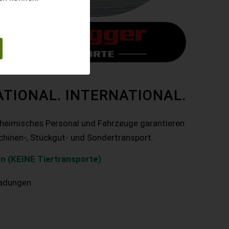
ATIONAL. INTERNATIONAL.
nheimisches Personal und Fahrzeuge garantieren
chinen-, Stückgut- und Sondertransport.
n (KEINE Tiertransporte)
ladungen