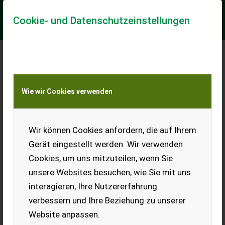
Cookie- und Datenschutzeinstellungen
Meine Transportkostenanfrage
Wie wir Cookies verwenden
Transport von Land- und Baumaschinen –
KEINE Tiertransporte
Wir können Cookies anfordern, die auf Ihrem
Yamaha S350 Oldtimer
Ski-Doo
Gerät eingestellt werden. Wir verwenden
Cookies, um uns mitzuteilen, wenn Sie
Gebrauchter Oldtimer Ski-
Doo, voll funktionsfähig. Bj.
unsere Websites besuchen, wie Sie mit uns
ca. zwischen 1965-1970.
interagieren, Ihre Nutzererfahrung
Vergaser neue Membrane.
Läuft perfekt.
verbessern und Ihre Beziehung zu unserer
Website anpassen.
EUR 0