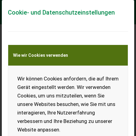
Cookie- und Datenschutzeinstellungen
Meine Transportkostenanfrage
Wie wir Cookies verwenden
Transport von Land- und Baumaschinen –
KEINE Tiertransporte
Wir können Cookies anfordern, die auf Ihrem
560/45R22.5
Gerät eingestellt werden. Wir verwenden
2 Stk. neuwertige Reifen
Cookies, um uns mitzuteilen, wenn Sie
ohne Felge.
unsere Websites besuchen, wie Sie mit uns
EUR 0
interagieren, Ihre Nutzererfahrung
verbessern und Ihre Beziehung zu unserer
Website anpassen.