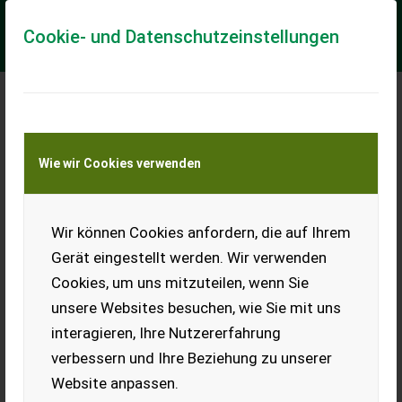
Cookie- und Datenschutzeinstellungen
Meine Transportkostenanfrage
Wie wir Cookies verwenden
Transport von Land- und Baumaschinen –
KEINE Tiertransporte
Wir können Cookies anfordern, die auf Ihrem
Steyr T84
Gerät eingestellt werden. Wir verwenden
Verkaufe Steyr T84 bzw.
Cookies, um uns mitzuteilen, wenn Sie
18er. Frostschaden ja-
jedoch dicht! Sonst guter
unsere Websites besuchen, wie Sie mit uns
Zustand, Hydraulik hebt,
interagieren, Ihre Nutzererfahrung
Starter startet, Lichtmaschine lädt. Original Oberlenker,
Kühlermaske fast makellos, generell Blechteile in gutem
verbessern und Ihre Beziehung zu unserer
Zustand. Optimale Basis für Liebhaber zum Restaurieren oder
in der Patina belassen. Nummerngleiche Original Papiere,
Website anpassen.
Neue Kotflügelbleche gegen Aufpreis vorhanden.