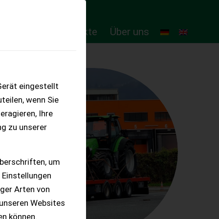
ten
Online-Produkte
Über uns
erät eingestellt
teilen, wenn Sie
eragieren, Ihre
ng zu unserer
berschriften, um
 Einstellungen
iger Arten von
 unseren Websites
ten können.