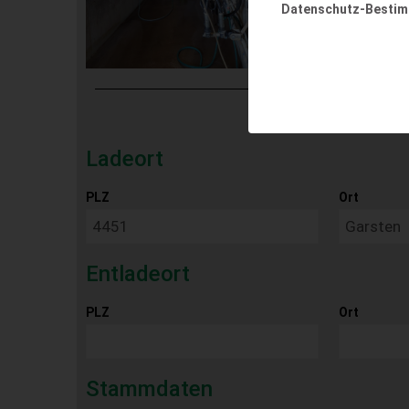
Datenschutz-Besti
Ladeort
PLZ
Ort
Entladeort
PLZ
Ort
Stammdaten