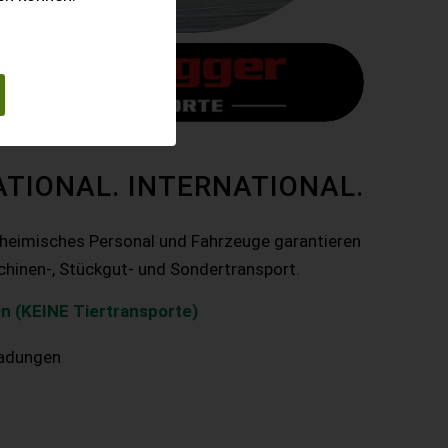
ATIONAL. INTERNATIONAL.
nheimisches Personal und Fahrzeuge garantieren
chinen-, Stückgut- und Sondertransport.
n (KEINE Tiertransporte)
ladungen