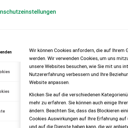
enschutzeinstellungen
Händlerlogin
für Händler
Mediada
anfrage
Wir können Cookies anfordern, die auf Ihrem G
wenden
chinen – KEINE
werden. Wir verwenden Cookies, um uns mitzu
unsere Websites besuchen, wie Sie mit uns int
okies
Nutzererfahrung verbessern und Ihre Beziehu
nd 2x4 Swing-over
Website anpassen.
okies
 Doppel 4 Swing-over, Bj.
Klicken Sie auf die verschiedenen Kategorienü
it MP510,
mehr zu erfahren. Sie können auch einige Ihrer
Milchmengenmessung und
Umstellung auf
ändern. Beachten Sie, dass das Blockieren ein
ste
fen.
Cookies Auswirkungen auf Ihre Erfahrung auf
und auf die Dienste haben kann, die wir anbie