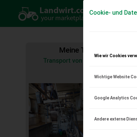
Cookie- und Dat
Meine Transportkosten
Wie wir Cookies ver
Transport von Land- und Baumas
Tiertransporte
Wichtige Website Co
DeLaval Melksta
MP510
Google Analytics Co
Melkstand von DeLaval,
2008, mit Bedieneinhe
Abnahmeautomatik, 
Vakuumpumpe, wegen 
Andere externe Dien
Melkroboter zu verkau
EUR 0