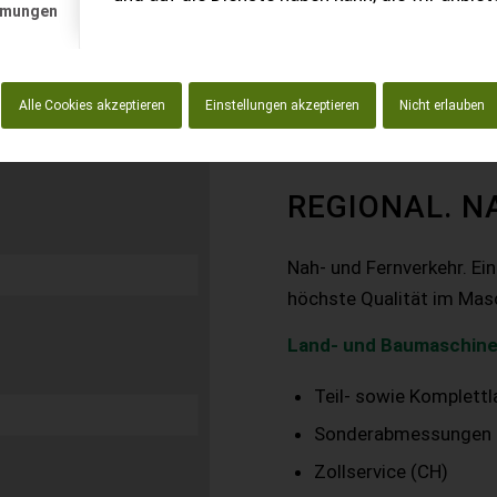
mmungen
Alle Cookies akzeptieren
Einstellungen akzeptieren
Nicht erlauben
REGIONAL. N
Nah- und Fernverkehr. Ei
höchste Qualität im Mas
Land- und Baumaschine
Teil- sowie Komplett
Sonderabmessungen
Zollservice (CH)