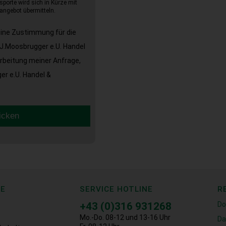
sporte wird sich in Kürze mit
angebot übermitteln.
eine Zustimmung für die
J.Moosbrugger e.U. Handel
arbeitung meiner Anfrage,
r e.U. Handel &
icken
CE
SERVICE HOTLINE
R
+43 (0)316 931268
Do
Mo.-Do. 08-12 und 13-16 Uhr
Da