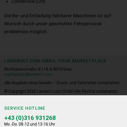
Zollservice (CH)
Die Be- und Entladung fahrbarer Maschinen ist auf
Wunsch durch unser geschultes Fahrpersonal
problemlos möglich.
LANDWIRT.COM GMBH, YOUR MARKETPLACE
Rechbauerstraße 4/1/4, A-8010 Graz
marktplatz@landwirt.com
Alle Angaben ohne Gewähr – Druck- und Satzfehler vorbehalten.
© Copyright 2026
Landwirt.com GmbH Alle Rechte vorbehalten.
SERVICE HOTLINE
+43 (0)316 931268
Mo.-Do. 08-12 und 13-16 Uhr