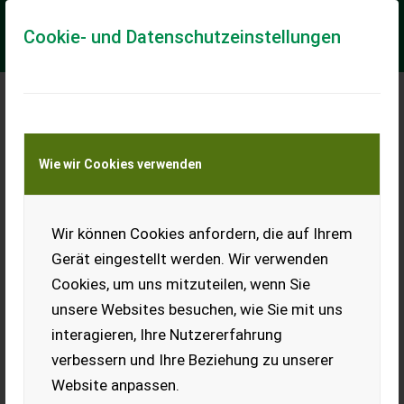
Cookie- und Datenschutzeinstellungen
Meine Transportkostenanfrage
Wie wir Cookies verwenden
Transport von Land- und Baumaschinen –
KEINE Tiertransporte
Wir können Cookies anfordern, die auf Ihrem
Tuktuk Thunder Nero
Gerät eingestellt werden. Wir verwenden
Verkaufe Lastenrad mit
Cookies, um uns mitzuteilen, wenn Sie
Kabine. Gegen Aufpreis sind
Breitreifen dabei.
unsere Websites besuchen, wie Sie mit uns
interagieren, Ihre Nutzererfahrung
EUR 0
verbessern und Ihre Beziehung zu unserer
Website anpassen.