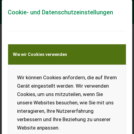
Cookie- und Datenschutzeinstellungen
Meine Transportkostenanfrage
Wie wir Cookies verwenden
Transport von Land- und Baumaschinen –
KEINE Tiertransporte
Wir können Cookies anfordern, die auf Ihrem
Suche alte Puch
Mopeds
Gerät eingestellt werden. Wir verwenden
Cookies, um uns mitzuteilen, wenn Sie
Suche alte Puch Mopeds,
zahle sehr gut.
unsere Websites besuchen, wie Sie mit uns
interagieren, Ihre Nutzererfahrung
EUR 0
verbessern und Ihre Beziehung zu unserer
Website anpassen.