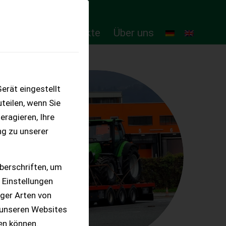
ten
Online-Produkte
Über uns
erät eingestellt
teilen, wenn Sie
eragieren, Ihre
ng zu unserer
berschriften, um
 Einstellungen
iger Arten von
 unseren Websites
ten können.