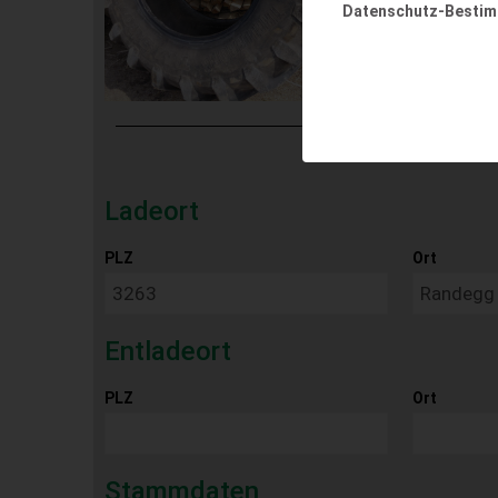
Datenschutz-Besti
Ladeort
PLZ
Ort
Entladeort
PLZ
Ort
Stammdaten