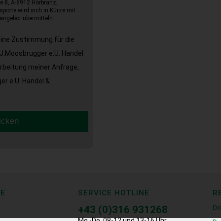
e 8, A-6912 Hörbranz,
sporte wird sich in Kürze mit
angebot übermitteln.
eine Zustimmung für die
J.Moosbrugger e.U. Handel
arbeitung meiner Anfrage,
r e.U. Handel &
icken
CE
SERVICE HOTLINE
R
+43 (0)316 931268
Do
Mo.-Do. 08-12 und 13-16 Uhr