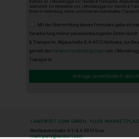
Buttons an J.Moosbrugger e.U. Handel & Transporte, Allgäustraß
übermittelt. Ein Mitarbeiter von J.Moosbrugger e.U. Handel & Tran
Ihnen in Verbindung setzen und Ihnen ein individuelles Transport
Mit der Übermittlung dieses Formulars gebe ich m
Verarbeitung meiner personenbezogenen Daten durch 
& Transporte, Allgäustraße 8, A-6912 Hörbranz, zur Be
gemäß den
Datenschutzbedingungen
von J.Moosbrugge
Transporte.
Anfrage unverbindlich absch
LANDWIRT.COM GMBH, YOUR MARKETPLA
Rechbauerstraße 4/1/4, A-8010 Graz
marktplatz@landwirt.com