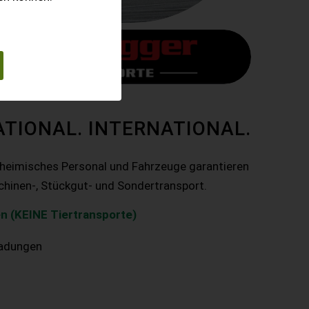
ATIONAL. INTERNATIONAL.
nheimisches Personal und Fahrzeuge garantieren
chinen-, Stückgut- und Sondertransport.
n (KEINE Tiertransporte)
ladungen