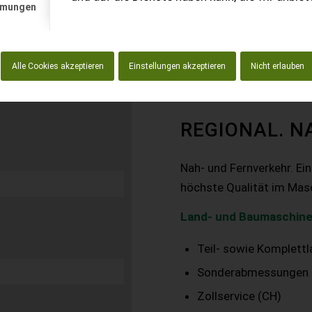
mmungen
Alle Cookies akzeptieren
Einstellungen akzeptieren
Nicht erlauben
REGIONAL. N
Nah- und Fernverkehr. Ei
höchste Qualität im Mas
Land- und Baumaschine
Teil- sowie Komplett
Sonderabmessungen
Zollservice (CH)