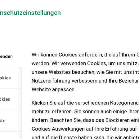
enschutzeinstellungen
Händlerlogin
für Händler
Mediada
anfrage
Wir können Cookies anfordern, die auf Ihrem G
wenden
chinen – KEINE
werden. Wir verwenden Cookies, um uns mitzu
unsere Websites besuchen, wie Sie mit uns int
okies
Nutzererfahrung verbessern und Ihre Beziehu
0HP 710/70R42
Website anpassen.
TM900HP 710/70R42,
okies
in Reifen hat einen Riss an
Klicken Sie auf die verschiedenen Kategorienü
ht, kann repariert werden.
mehr zu erfahren. Sie können auch einige Ihrer
ändern. Beachten Sie, dass das Blockieren ein
ste
Cookies Auswirkungen auf Ihre Erfahrung auf
und auf die Dienste haben kann, die wir anbie