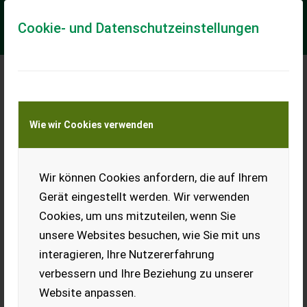
Cookie- und Datenschutzeinstellungen
Meine Transportkostenanfrage
Wie wir Cookies verwenden
Transport von Land- und Baumaschinen –
KEINE Tiertransporte
Wir können Cookies anfordern, die auf Ihrem
Holzüberdachung
Gerät eingestellt werden. Wir verwenden
Lt. Foto, war auf einem
Cookies, um uns mitzuteilen, wenn Sie
Baucontainer montiert, VHB.
6,50 x 3 m.
unsere Websites besuchen, wie Sie mit uns
interagieren, Ihre Nutzererfahrung
EUR 0
verbessern und Ihre Beziehung zu unserer
Website anpassen.