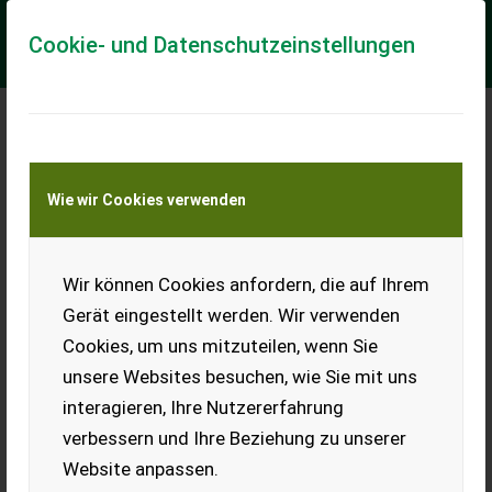
Cookie- und Datenschutzeinstellungen
Meine Transportkostenanfrage
Wie wir Cookies verwenden
Transport von Land- und Baumaschinen –
KEINE Tiertransporte
Wir können Cookies anfordern, die auf Ihrem
Roll-Fingerhacke
Gerät eingestellt werden. Wir verwenden
Zum Verkauf steht eine Roll-
Cookies, um uns mitzuteilen, wenn Sie
Fingerhacke-Kombination.
Fingerhacke wurde 2023 neu
unsere Websites besuchen, wie Sie mit uns
gekauft für ca. € 1.000,-.
interagieren, Ihre Nutzererfahrung
Rollhacke hat einen
Lagerschaden. Das Gerät ist
verbessern und Ihre Beziehung zu unserer
für den Frontanbau.
Website anpassen.
EUR 0