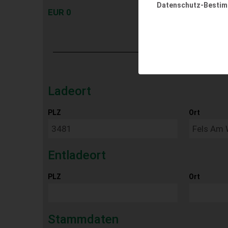
Datenschutz-Besti
EUR 0
Ladeort
PLZ
Ort
Entladeort
PLZ
Ort
Stammdaten