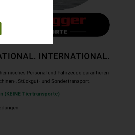
ATIONAL. INTERNATIONAL.
nheimisches Personal und Fahrzeuge garantieren
chinen-, Stückgut- und Sondertransport.
n (KEINE Tiertransporte)
ladungen