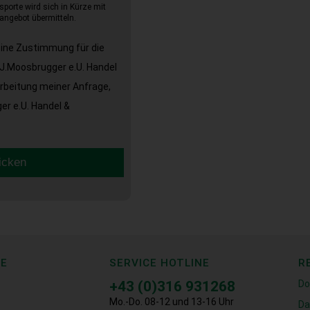
sporte wird sich in Kürze mit
angebot übermitteln.
eine Zustimmung für die
J.Moosbrugger e.U. Handel
arbeitung meiner Anfrage,
r e.U. Handel &
icken
CE
SERVICE HOTLINE
R
+43 (0)316 931268
Do
Mo.-Do. 08-12 und 13-16 Uhr
Da