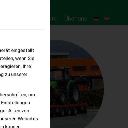
ten
Online-Produkte
Über uns
erät eingestellt
teilen, wenn Sie
eragieren, Ihre
ng zu unserer
berschriften, um
 Einstellungen
iger Arten von
 unseren Websites
ten können.