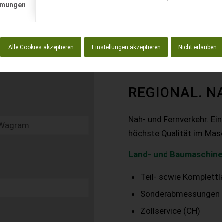
mmungen
Alle Cookies akzeptieren
Einstellungen akzeptieren
Nicht erlauben
REGIONAL. N
Nah- und Fernverkehr. Ei
höchste Qualität im Mas
Land- und Baumaschine
Teil- sowie Komplett
Sonderabmessungen
Zollservice (CH)