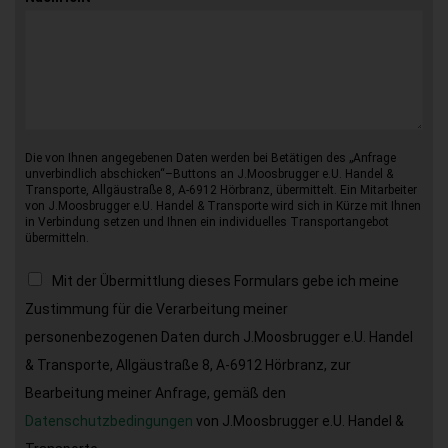
Die von Ihnen angegebenen Daten werden bei Betätigen des „Anfrage
unverbindlich abschicken“–Buttons an J.Moosbrugger e.U. Handel &
Transporte, Allgäustraße 8, A-6912 Hörbranz, übermittelt. Ein Mitarbeiter
von J.Moosbrugger e.U. Handel & Transporte wird sich in Kürze mit Ihnen
in Verbindung setzen und Ihnen ein individuelles Transportangebot
übermitteln.
Mit der Übermittlung dieses Formulars gebe ich meine
Zustimmung für die Verarbeitung meiner
personenbezogenen Daten durch J.Moosbrugger e.U. Handel
& Transporte, Allgäustraße 8, A-6912 Hörbranz, zur
Bearbeitung meiner Anfrage, gemäß den
Datenschutzbedingungen
von J.Moosbrugger e.U. Handel &