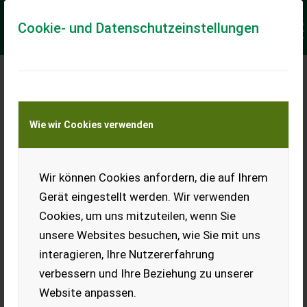
Cookie- und Datenschutzeinstellungen
Meine Transportkostenanfrage
Wie wir Cookies verwenden
Transport von Land- und Baumaschinen –
KEINE Tiertransporte
Keine Anfrage Möglich!
Wir können Cookies anfordern, die auf Ihrem
Gerät eingestellt werden. Wir verwenden
Cookies, um uns mitzuteilen, wenn Sie
unsere Websites besuchen, wie Sie mit uns
Ladeort
interagieren, Ihre Nutzererfahrung
verbessern und Ihre Beziehung zu unserer
PLZ
Ort
Website anpassen.