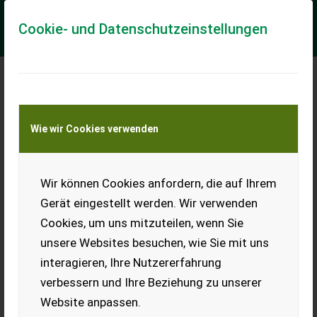
Cookie- und Datenschutzeinstellungen
Meine Transportkostenanfrage
Wie wir Cookies verwenden
Transport von Land- und Baumaschinen –
KEINE Tiertransporte
Wir können Cookies anfordern, die auf Ihrem
Winterreifen Amarok
Gerät eingestellt werden. Wir verwenden
Winterreifen von einem
Cookies, um uns mitzuteilen, wenn Sie
Amarok zu verkaufen.
unsere Websites besuchen, wie Sie mit uns
EUR 0
interagieren, Ihre Nutzererfahrung
verbessern und Ihre Beziehung zu unserer
Website anpassen.