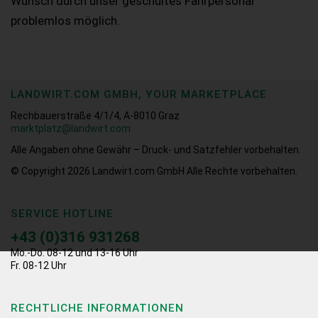
Wunsch durch unser geschultes Fahrpersonal
problemlos möglich.
LANDWIRT.COM GMBH, YOUR MARKETPLACE
Rechbauerstraße 4/1/4, A-8010 Graz
marktplatz@landwirt.com
Alle Angaben ohne Gewähr – Druck- und Satzfehler vorbehalten.
© Copyright 2026
Landwirt.com GmbH Alle Rechte vorbehalten.
SERVICE HOTLINE
+43 (0)316 931268
Mo.-Do. 08-12 und 13-16 Uhr
Fr. 08-12 Uhr
RECHTLICHE INFORMATIONEN