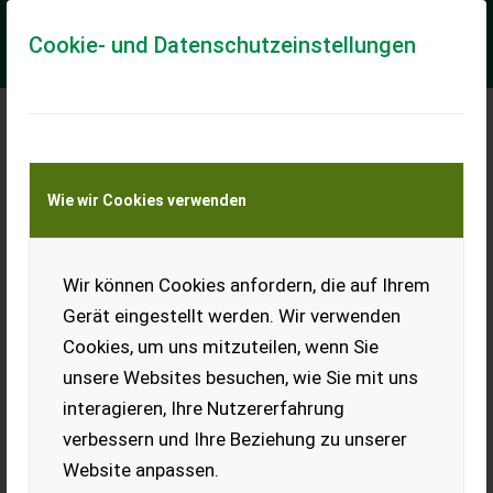
Cookie- und Datenschutzeinstellungen
Meine Transportkostenanfrage
Wie wir Cookies verwenden
Transport von Land- und Baumaschinen –
KEINE Tiertransporte
Wir können Cookies anfordern, die auf Ihrem
Krone AFL 283
Frontmähwerk
Gerät eingestellt werden. Wir verwenden
Mähwerk
Cookies, um uns mitzuteilen, wenn Sie
Biete hier ein gebrauchtes
unsere Websites besuchen, wie Sie mit uns
Frontmähwerk zum Verkauf
interagieren, Ihre Nutzererfahrung
an, funktionsfähig, ohne
Zapfwelle, wird so verkauft
verbessern und Ihre Beziehung zu unserer
wie abgebildet, nur das
Website anpassen.
Mähwerk wird verkauft!
Privatverkauf, keine Garantie