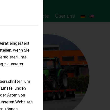
ten
Online-Produkte
Über uns
erät eingestellt
teilen, wenn Sie
eragieren, Ihre
ng zu unserer
berschriften, um
 Einstellungen
iger Arten von
 unseren Websites
ten können.