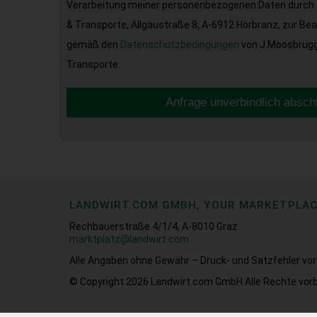
Verarbeitung meiner personenbezogenen Daten durch 
& Transporte, Allgäustraße 8, A-6912 Hörbranz, zur Be
gemäß den
Datenschutzbedingungen
von J.Moosbrugge
Transporte.
Anfrage unverbindlich absch
LANDWIRT.COM GMBH, YOUR MARKETPLA
Rechbauerstraße 4/1/4, A-8010 Graz
marktplatz@landwirt.com
Alle Angaben ohne Gewähr – Druck- und Satzfehler vor
© Copyright 2026
Landwirt.com GmbH Alle Rechte vorb