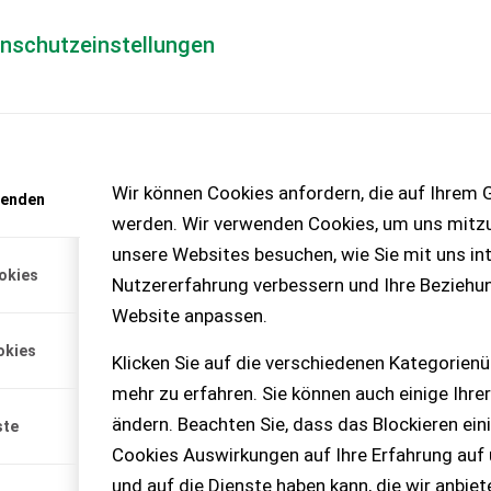
enschutzeinstellungen
Händlerlogin
für Händler
Mediada
anfrage
Wir können Cookies anfordern, die auf Ihrem G
wenden
chinen – KEINE
werden. Wir verwenden Cookies, um uns mitzu
unsere Websites besuchen, wie Sie mit uns int
okies
Nutzererfahrung verbessern und Ihre Beziehu
er Art
Website anpassen.
ler Art. Gerne auch
okies
be- oder Motorschaden
Klicken Sie auf die verschiedenen Kategorienü
pielt keine Rolle.
mehr zu erfahren. Sie können auch einige Ihrer
ändern. Beachten Sie, dass das Blockieren ein
ste
Cookies Auswirkungen auf Ihre Erfahrung auf
und auf die Dienste haben kann, die wir anbie