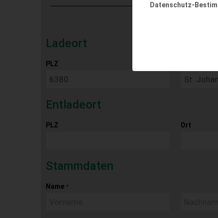
Datenschutz-Besti
Ladeort
PLZ
Ort
Entladeort
PLZ
Ort
Stammdaten
Name
*