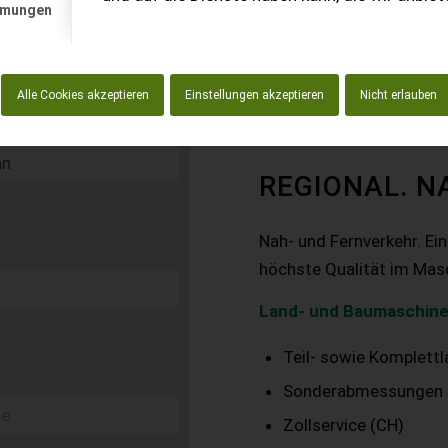
mmungen
Alle Cookies akzeptieren
Einstellungen akzeptieren
Nicht erlauben
REGIONAL. N
Nah- und Fernverkehr. Ei
höchste Qualität im Mas
Land- und Baumaschine
Teil- sowie Komplett
Sonderabmessungen
Zollservice (CH)