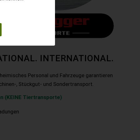
ATIONAL. INTERNATIONAL.
nheimisches Personal und Fahrzeuge garantieren
chinen-, Stückgut- und Sondertransport.
n (KEINE Tiertransporte)
ladungen