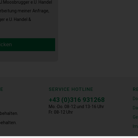
J.Moosbrugger e.U. Handel
arbeitung meiner Anfrage,
r e.U. Handel &
icken
CE
SERVICE HOTLINE
R
+43 (0)316 931268
Do
Mo.-Do. 08-12 und 13-16 Uhr
Da
Fr. 08-12 Uhr
behalten.
Ge
ehalten.
Im