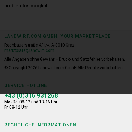
problemlos möglich.
LANDWIRT.COM GMBH, YOUR MARKETPLACE
Rechbauerstraße 4/1/4, A-8010 Graz
marktplatz@landwirt.com
Alle Angaben ohne Gewähr – Druck- und Satzfehler vorbehalten.
© Copyright 2026
Landwirt.com GmbH Alle Rechte vorbehalten.
SERVICE HOTLINE
+43 (0)316 931268
Mo.-Do. 08-12 und 13-16 Uhr
Fr. 08-12 Uhr
RECHTLICHE INFORMATIONEN