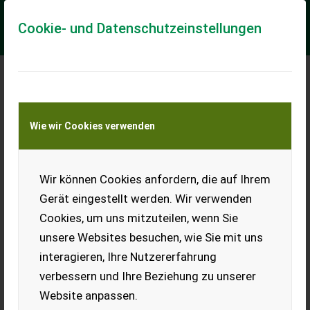
Cookie- und Datenschutzeinstellungen
Meine Transportkostenanfrage
Wie wir Cookies verwenden
Transport von Land- und Baumaschinen –
KEINE Tiertransporte
Wir können Cookies anfordern, die auf Ihrem
VR6 Turbo Satz,
Abgaskrümmer, kurze
Gerät eingestellt werden. Wir verwenden
Ansaugbrücke
Cookies, um uns mitzuteilen, wenn Sie
Neuer Turbosatz,
unsere Websites besuchen, wie Sie mit uns
Abgaskrümmer, kurze
interagieren, Ihre Nutzererfahrung
Ansaugbrücke für VR6 auch
dabei.
verbessern und Ihre Beziehung zu unserer
Website anpassen.
EUR 0