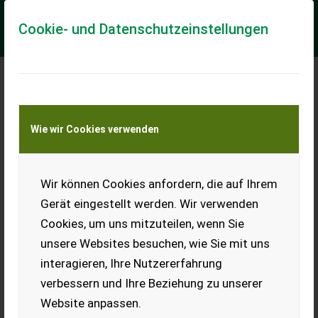
Cookie- und Datenschutzeinstellungen
Meine Transportkostenanfrage
Wie wir Cookies verwenden
Transport von Land- und Baumaschinen –
KEINE Tiertransporte
Wir können Cookies anfordern, die auf Ihrem
Klimakühler Golf
Gerät eingestellt werden. Wir verwenden
Neuer Klimakühler Golf 6.
Cookies, um uns mitzuteilen, wenn Sie
EUR 0
unsere Websites besuchen, wie Sie mit uns
interagieren, Ihre Nutzererfahrung
verbessern und Ihre Beziehung zu unserer
Website anpassen.