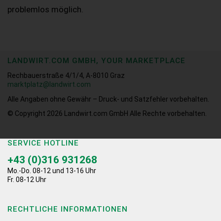
problemlos möglich.
LANDWIRT.COM GMBH, YOUR MARKETPLACE
Rechbauerstraße 4/1/4, A-8010 Graz
marktplatz@landwirt.com
Alle Angaben ohne Gewähr – Druck- und Satzfehler vorbehalten.
© Copyright 2026
Landwirt.com GmbH Alle Rechte vorbehalten.
SERVICE HOTLINE
+43 (0)316 931268
Mo.-Do. 08-12 und 13-16 Uhr
Fr. 08-12 Uhr
RECHTLICHE INFORMATIONEN