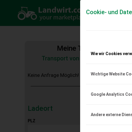
Cookie- und Dat
Meine Transportkosten
Wie wir Cookies ver
Transport von Land- und Baumas
Tiertransporte
Wichtige Website Co
Keine Anfrage Möglich!
Google Analytics Co
Ladeort
Andere externe Dien
PLZ
Ort