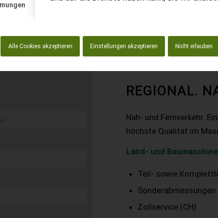
mmungen
Alle Cookies akzeptieren
Einstellungen akzeptieren
Nicht erlauben
REGIONAL. N
Nah- und Fernverkehr. Ei
höchste Qualität im Mas
Land- und Baumaschine
Teil- sowie Komplett
Sonderabmessungen
Zollservice (CH)