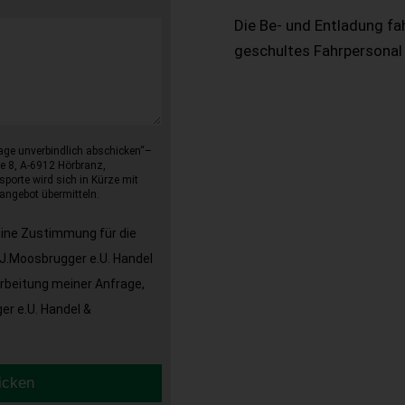
Die Be- und Entladung fa
geschultes Fahrpersonal
age unverbindlich abschicken“–
e 8, A-6912 Hörbranz,
sporte wird sich in Kürze mit
angebot übermitteln.
eine Zustimmung für die
J.Moosbrugger e.U. Handel
arbeitung meiner Anfrage,
r e.U. Handel &
icken