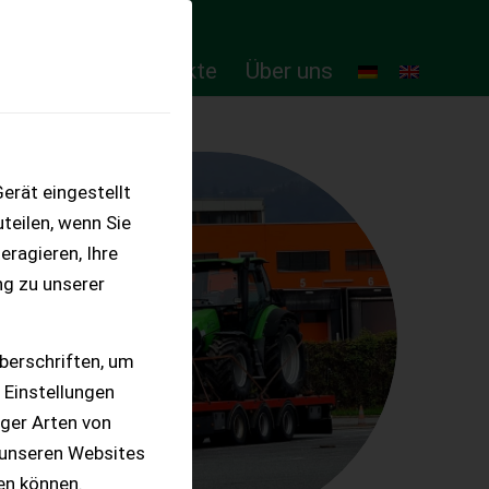
ten
Online-Produkte
Über uns
erät eingestellt
teilen, wenn Sie
eragieren, Ihre
ng zu unserer
berschriften, um
 Einstellungen
iger Arten von
 unseren Websites
ten können.