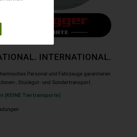
ATIONAL. INTERNATIONAL.
nheimisches Personal und Fahrzeuge garantieren
chinen-, Stückgut- und Sondertransport.
n (KEINE Tiertransporte)
ladungen