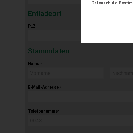
Datenschutz-Besti
Entladeort
PLZ
Ort
Stammdaten
Name
*
E-Mail-Adresse
*
Telefonnummer