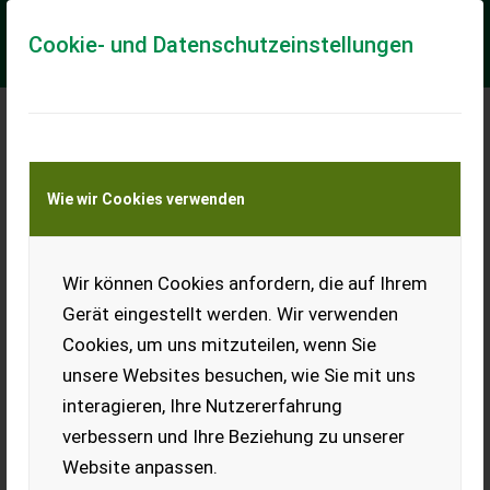
Cookie- und Datenschutzeinstellungen
Meine Transportkostenanfrage
Wie wir Cookies verwenden
Transport von Land- und Baumaschinen –
KEINE Tiertransporte
Wir können Cookies anfordern, die auf Ihrem
Yamaha XT500
Gerät eingestellt werden. Wir verwenden
Schöne Yamaha XT500 mit
Cookies, um uns mitzuteilen, wenn Sie
einigen Ersatzteilen zu
verkaufen. Service wurde
unsere Websites besuchen, wie Sie mit uns
gerade gemacht.
interagieren, Ihre Nutzererfahrung
EUR 0
verbessern und Ihre Beziehung zu unserer
Website anpassen.